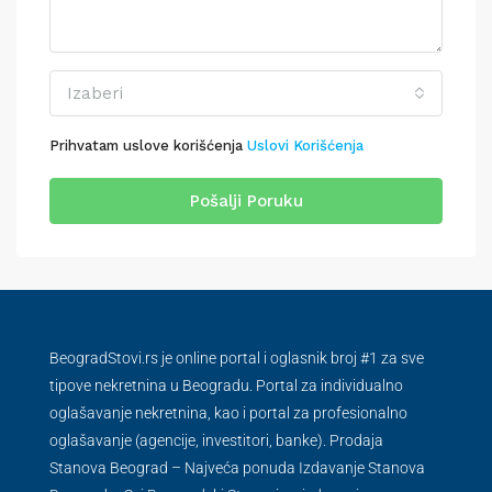
Izaberi
Prihvatam uslove korišćenja
Uslovi Korišćenja
Pošalji Poruku
BeogradStovi.rs je online portal i oglasnik broj #1 za sve
tipove nekretnina u Beogradu. Portal za individualno
oglašavanje nekretnina, kao i portal za profesionalno
oglašavanje (agencije, investitori, banke). Prodaja
Stanova Beograd – Najveća ponuda Izdavanje Stanova