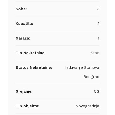
Sobe:
3
Kupatila:
2
Garaža:
1
Tip Nekretnine:
Stan
Status Nekretnine:
Izdavanje Stanova
Beograd
Grejanje:
CG
Tip objekta:
Novogradnja