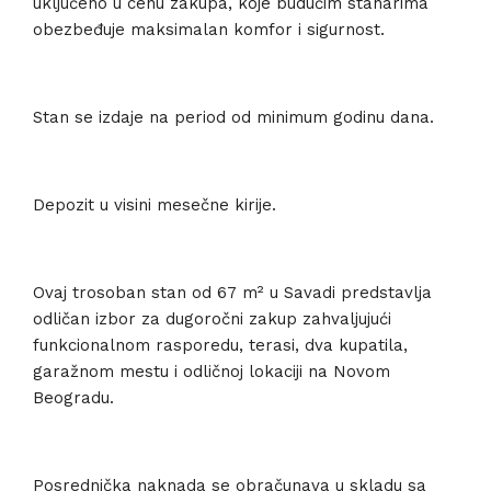
uključeno u cenu zakupa, koje budućim stanarima
obezbeđuje maksimalan komfor i sigurnost.
Stan se izdaje na period od minimum godinu dana.
Depozit u visini mesečne kirije.
Ovaj trosoban stan od 67 m² u Savadi predstavlja
odličan izbor za dugoročni zakup zahvaljujući
funkcionalnom rasporedu, terasi, dva kupatila,
garažnom mestu i odličnoj lokaciji na Novom
Beogradu.
Posrednička naknada se obračunava u skladu sa