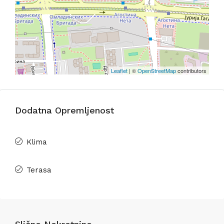
Leaflet
| ©
OpenStreetMap
contributors
Dodatna Opremljenost
Klima
Terasa