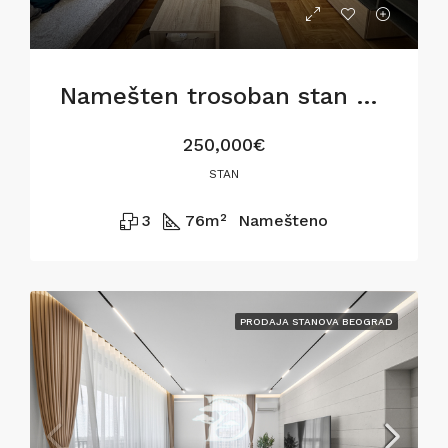
Namešten trosoban stan u Gostivarskoj ulici,76m2
250,000€
STAN
3
76
m²
Namešteno
PRODAJA STANOVA BEOGRAD