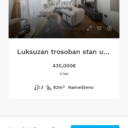
Luksuzan trosoban stan u BW Metropolitan,82m2
435,000€
STAN
3
82
m²
Namešteno