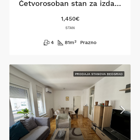
Četvorosoban stan za izdavanje na Dorćolu, 81m2
1,450€
STAN
4
81
m²
Prazno
PRODAJA STANOVA BEOGRAD