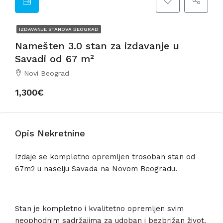
IZDAVANJE STANOVA BEOGRAD
Namešten 3.0 stan za izdavanje u
Savadi od 67 m²
Novi Beograd
1,300€
Opis Nekretnine
Izdaje se kompletno opremljen trosoban stan od
67m2 u naselju Savada na Novom Beogradu.
Stan je kompletno i kvalitetno opremljen svim
neophodnim sadržajima za udoban i bezbrižan život.