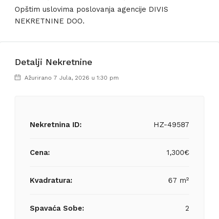
Opštim uslovima poslovanja agencije DIVIS
NEKRETNINE DOO.
Detalji Nekretnine
Ažurirano 7 Jula, 2026 u 1:30 pm
Nekretnina ID:
HZ-49587
Cena:
1,300€
Kvadratura:
67 m²
Spavaća Sobe:
2