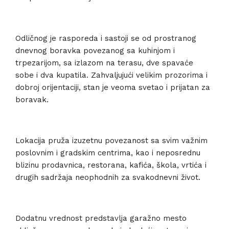
Odličnog je rasporeda i sastoji se od prostranog
dnevnog boravka povezanog sa kuhinjom i
trpezarijom, sa izlazom na terasu, dve spavaće
sobe i dva kupatila. Zahvaljujući velikim prozorima i
dobroj orijentaciji, stan je veoma svetao i prijatan za
boravak.
Lokacija pruža izuzetnu povezanost sa svim važnim
poslovnim i gradskim centrima, kao i neposrednu
blizinu prodavnica, restorana, kafića, škola, vrtića i
drugih sadržaja neophodnih za svakodnevni život.
Dodatnu vrednost predstavlja garažno mesto