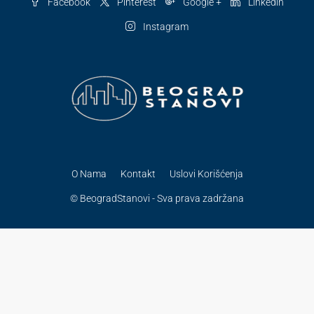
Facebook
Pinterest
Google +
Linkedin
Instagram
O Nama
Kontakt
Uslovi Korišćenja
© BeogradStanovi - Sva prava zadržana