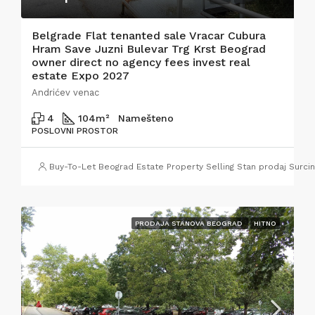
Belgrade Flat tenanted sale Vracar Cubura
Hram Save Juzni Bulevar Trg Krst Beograd
owner direct no agency fees invest real
estate Expo 2027
Andrićev venac
4
104
m²
Namešteno
POSLOVNI PROSTOR
Buy-To-Let Beograd Estate Property Selling Stan prodaj Surci
PRODAJA STANOVA BEOGRAD
HITNO