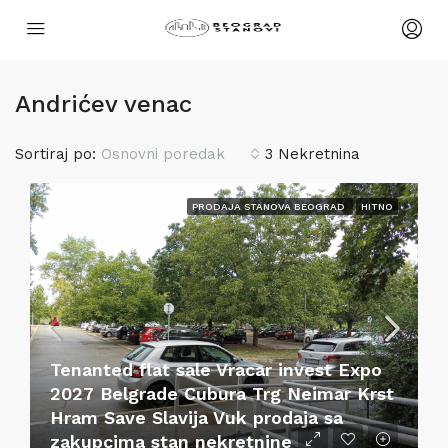
Andrićev venac
Sortiraj po:
Osnovni poredak
3 Nekretnina
PRODAJA STANOVA BEOGRAD
HITNO
Tenanted flat sale Vracar invest Expo
2027 Belgrade Cubura Trg Neimar Krst
Hram Save Slavija Vuk prodaja sa
zakupcima stan nekretnine