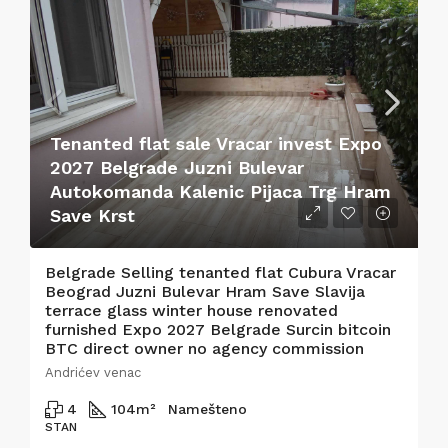
Tenanted flat sale Vracar invest Expo
2027 Belgrade Juzni Bulevar
Autokomanda Kalenic Pijaca Trg Hram
Save Krst
Belgrade Selling tenanted flat Cubura Vracar
Beograd Juzni Bulevar Hram Save Slavija
terrace glass winter house renovated
furnished Expo 2027 Belgrade Surcin bitcoin
BTC direct owner no agency commission
Andrićev venac
4
104
m²
Namešteno
STAN