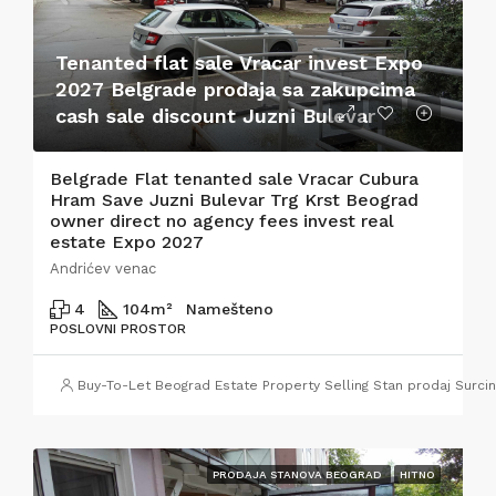
Tenanted flat sale Vracar invest Expo
2027 Belgrade prodaja sa zakupcima
cash sale discount Juzni Bulevar
Belgrade Flat tenanted sale Vracar Cubura
Hram Save Juzni Bulevar Trg Krst Beograd
owner direct no agency fees invest real
estate Expo 2027
Andrićev venac
4
104
m²
Namešteno
POSLOVNI PROSTOR
Buy-To-Let Beograd Estate Property Selling Stan prodaj Surci
PRODAJA STANOVA BEOGRAD
HITNO