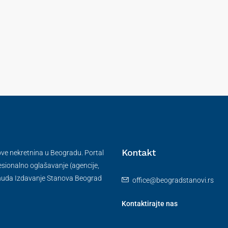
Kontakt
pove nekretnina u Beogradu. Portal
esionalno oglašavanje (agencije,
onuda Izdavanje Stanova Beograd
office@beogradstanovi.rs
Kontaktirajte nas