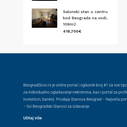
Salonski stan u centru
kod Beograda na vodi,
106m2
418,700€
BeogradStovi.rs je online portal i oglasnik broj #1 za sve ti
za individualno oglašavanje nekretnina, kao i portal za prof
investitori, banke). Prodaja Stanova Beograd – Najveća p
– Svi Beogradski Stanovi za izdavanje
Učitaj više