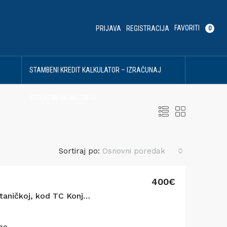
FAVORITI
PRIJAVA
REGISTRACIJA
0
U
STAMBENI KREDIT KALKULATOR – IZRAČUNAJ
SVOJU MESEČNU RATU
Sortiraj po:
Osnovni poredak
400€
Izdajemo 2.0 stan u Ustaničkoj, kod TC Konjarnik
no