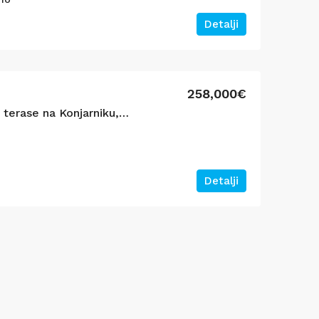
Detalji
258,000€
Svetao 3.0 stan sa dve terase na Konjarniku, 82m2
Detalji