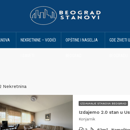
ANOVA
NEKRETNINE – VODIČI
OPŠTINE I NASELJA
GDE ŽIVETI 
I SAVETI
BEOGRAD
BEOGRADU
2 Nekretnina
IZDAVANJE STANOVA BEOGRAD
Konjarnik
2
62
m²
Namešte