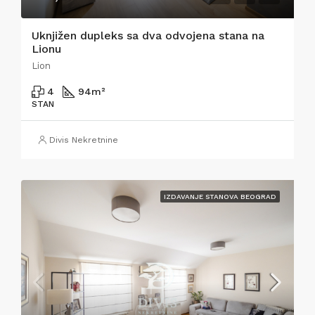
Uknjižen dupleks sa dva odvojena stana na
Lionu
Lion
4
94
m²
STAN
Divis Nekretnine
IZDAVANJE STANOVA BEOGRAD