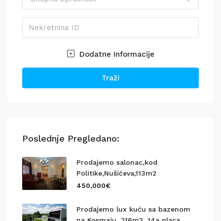
Dodatne Informacije
Traži
Poslednje Pregledano:
Prodajemo salonac,kod
Politike,Nušićeva,113m2
450,000€
Prodajemo lux kuću sa bazenom
na Kosmaju, 216m2, 14a placa