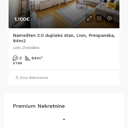
1,100€
Namešten 3.0 dupleks stan, Lion, Prespanska,
94m2
Lion, Zvezdara
3
94
m²
STAN
Divis Nekretnine
Premium Nekretnine