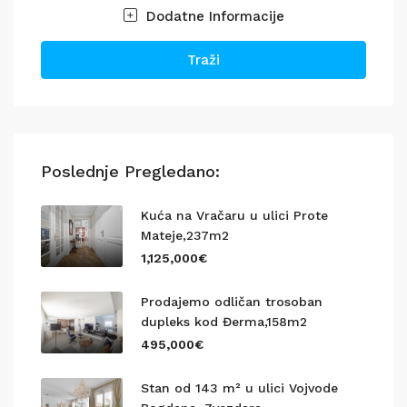
Dodatne Informacije
Traži
Poslednje Pregledano:
Kuća na Vračaru u ulici Prote
Mateje,237m2
1,125,000€
Prodajemo odličan trosoban
dupleks kod Đerma,158m2
495,000€
Stan od 143 m² u ulici Vojvode