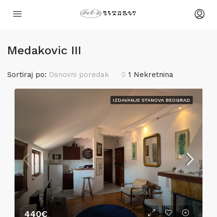
Medakovic III
Sortiraj po:
Osnovni poredak
1 Nekretnina
IZDAVANJE STANOVA BEOGRAD
440€