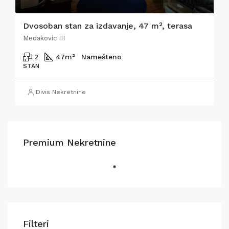
Dvosoban stan za izdavanje, 47 m², terasa
Medakovic III
2
47
m²
Namešteno
STAN
Divis Nekretnine
Premium Nekretnine
Filteri