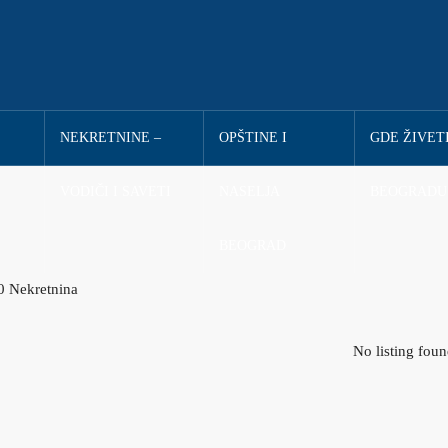
ANOVA
NEKRETNINE – VODIČI
OPŠTINE I NASELJA
GDE ŽIVETI 
I SAVETI
BEOGRAD
BEOGRADU
0 Nekretnina
No listing fou