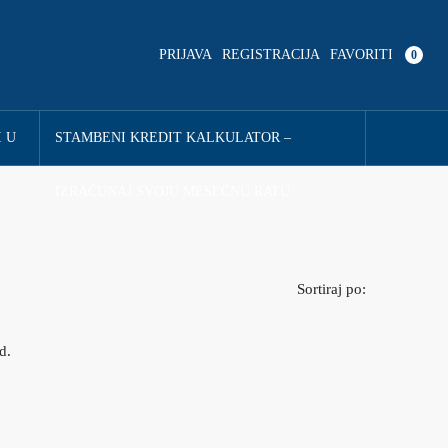
FAVORITI
PRIJAVA
REGISTRACIJA
0
U
STAMBENI KREDIT KALKULATOR – IZRAČUNAJ
SVOJU MESEČNU RATU
Sortiraj po:
nd.