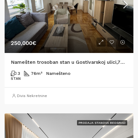
250,000€
Namešten trosoban stan u Gostivarskoj ulici,76m2
3
76
m²
Namešteno
STAN
Divis Nekretnine
PRODAJA STANOVA BEOGRAD