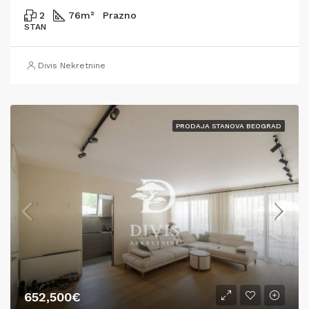
2
76
m²
Prazno
STAN
Divis Nekretnine
PRODAJA STANOVA BEOGRAD
652,500€