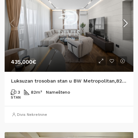
435,000€
Luksuzan trosoban stan u BW Metropolitan,82m2
3
82
m²
Namešteno
STAN
Divis Nekretnine