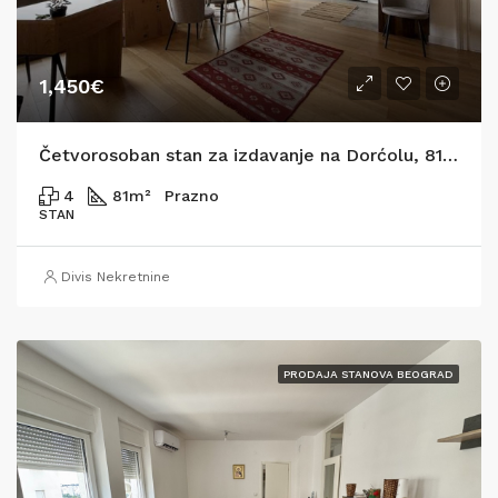
1,450€
Četvorosoban stan za izdavanje na Dorćolu, 81m2
4
81
m²
Prazno
STAN
Divis Nekretnine
PRODAJA STANOVA BEOGRAD