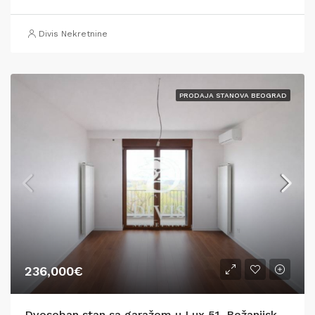
Divis Nekretnine
PRODAJA STANOVA BEOGRAD
236,000€
Dvosoban stan sa garažom u Lux 51, Bežanijska kosa,60m2