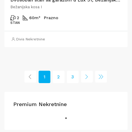
Bežanijska kosa I
2
60
m²
Prazno
STAN
Divis Nekretnine
1
2
3
Premium Nekretnine