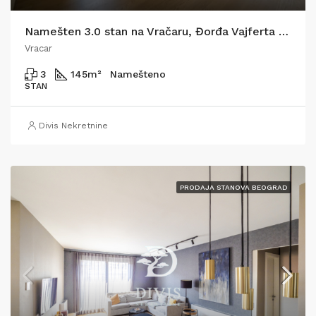
Namešten 3.0 stan na Vračaru, Đorđa Vajferta 145m2
Vracar
3
145
m²
Namešteno
STAN
Divis Nekretnine
PRODAJA STANOVA BEOGRAD