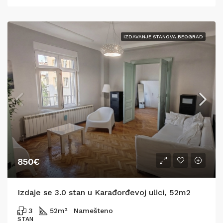
IZDAVANJE STANOVA BEOGRAD
850€
Izdaje se 3.0 stan u Karađorđevoj ulici, 52m2
3
52
m²
Namešteno
STAN