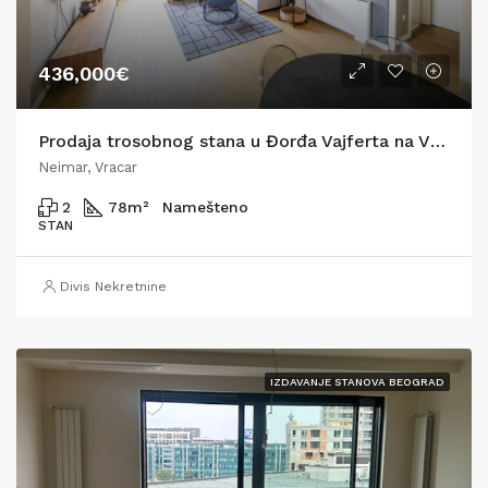
436,000€
Prodaja trosobnog stana u Đorđa Vajferta na Vračaru,78m2
Neimar, Vracar
2
78
m²
Namešteno
STAN
Divis Nekretnine
IZDAVANJE STANOVA BEOGRAD