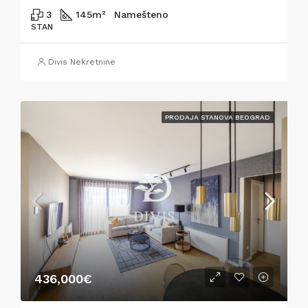
3
145
m²
Namešteno
STAN
Divis Nekretnine
PRODAJA STANOVA BEOGRAD
436,000€