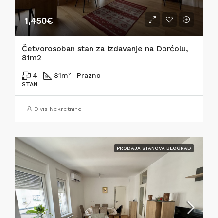
1,450€
Četvorosoban stan za izdavanje na Dorćolu,
81m2
4
81
m²
Prazno
STAN
Divis Nekretnine
PRODAJA STANOVA BEOGRAD