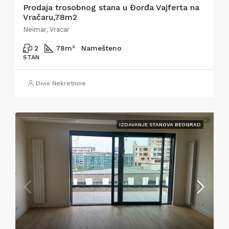
Prodaja trosobnog stana u Đorđa Vajferta na
Vračaru,78m2
Neimar, Vracar
2
78
m²
Namešteno
STAN
Divis Nekretnine
IZDAVANJE STANOVA BEOGRAD