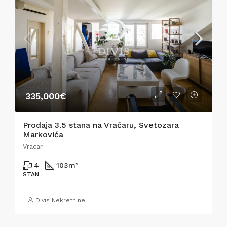
335,000€
Prodaja 3.5 stana na Vračaru, Svetozara
Markovića
Vracar
4
103
m²
STAN
Divis Nekretnine