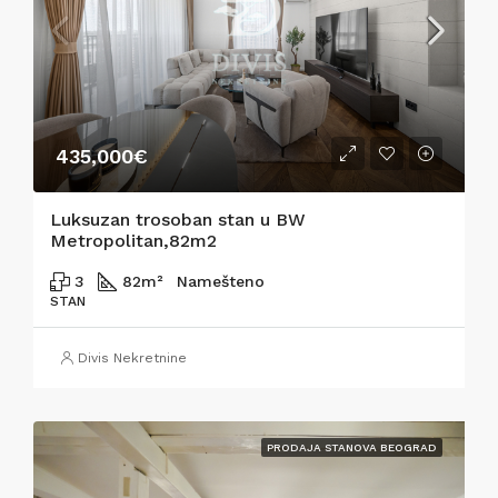
435,000€
Luksuzan trosoban stan u BW
Metropolitan,82m2
3
82
m²
Namešteno
STAN
Divis Nekretnine
PRODAJA STANOVA BEOGRAD