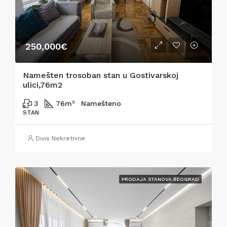
250,000€
Namešten trosoban stan u Gostivarskoj
ulici,76m2
3
76
m²
Namešteno
STAN
Divis Nekretnine
PRODAJA STANOVA BEOGRAD