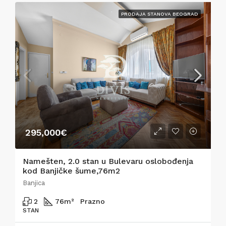
PRODAJA STANOVA BEOGRAD
295,000€
Namešten, 2.0 stan u Bulevaru oslobođenja
kod Banjičke šume,76m2
Banjica
2
76
m²
Prazno
STAN