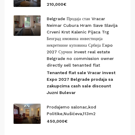
210,000€
Belgrade Продаја стан Vracar
Neimar Cubura Hram Save Slavija
Crveni Krst Kalenic Pijaca Trg
Београд имовина инвестиција
некретнине куповина Србија Еxpo
2027 Сурчин invest real estate
Belgrade no commission owner
directly sell tenanted flat
Tenanted flat sale Vracar invest
Expo 2027 Belgrade prodaja sa
zakupcima cash sale discount
Juzni Bulevar
Prodajemo salonac,kod
Politike,Nušićeva,113m2
450,000€