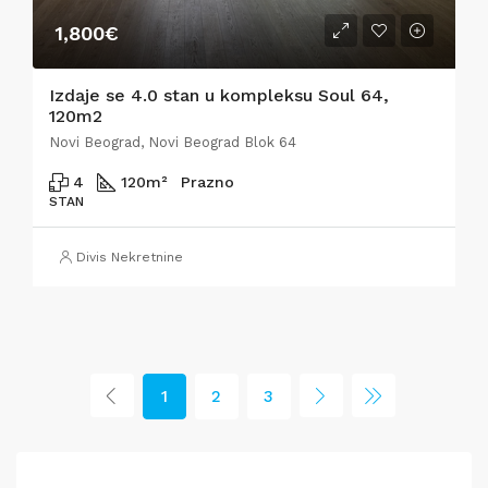
1,800€
Izdaje se 4.0 stan u kompleksu Soul 64,
120m2
Novi Beograd, Novi Beograd Blok 64
4
120
m²
Prazno
STAN
Divis Nekretnine
1
2
3