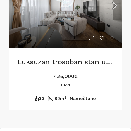
Luksuzan trosoban stan u BW Metropolitan,82m2
435,000€
STAN
3
82
m²
Namešteno