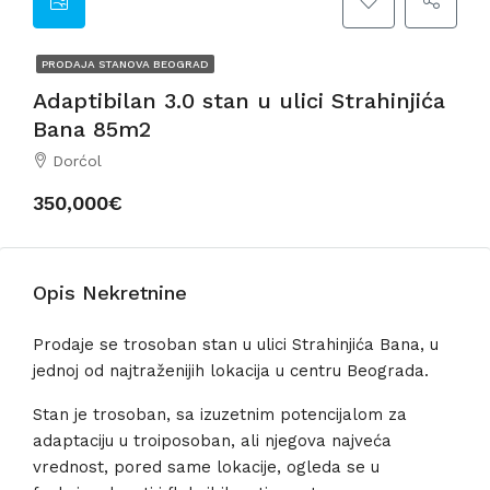
PRODAJA STANOVA BEOGRAD
Adaptibilan 3.0 stan u ulici Strahinjića
Bana 85m2
Dorćol
350,000€
Opis Nekretnine
Prodaje se trosoban stan u ulici Strahinjića Bana, u
jednoj od najtraženijih lokacija u centru Beograda.
Stan je trosoban, sa izuzetnim potencijalom za
adaptaciju u troiposoban, ali njegova najveća
vrednost, pored same lokacije, ogleda se u