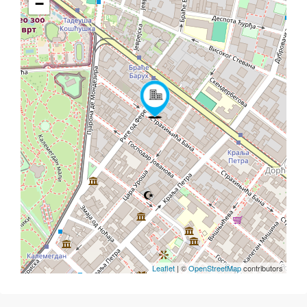
−
Leaflet
| ©
OpenStreetMap
contributors