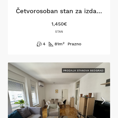
Četvorosoban stan za izdavanje na Dorćolu, 81m2
1,450€
STAN
4
81
m²
Prazno
PRODAJA STANOVA BEOGRAD