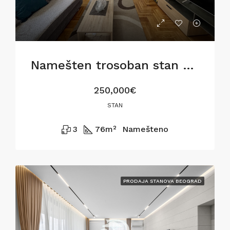
Namešten trosoban stan u Gostivarskoj ulici,76m2
250,000€
STAN
3
76
m²
Namešteno
PRODAJA STANOVA BEOGRAD