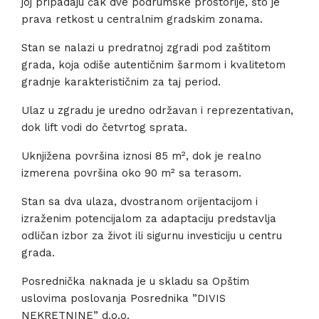
joj pripadaju čak dve podrumske prostorije, što je
prava retkost u centralnim gradskim zonama.
Stan se nalazi u predratnoj zgradi pod zaštitom
grada, koja odiše autentičnim šarmom i kvalitetom
gradnje karakterističnim za taj period.
Ulaz u zgradu je uredno održavan i reprezentativan,
dok lift vodi do četvrtog sprata.
Uknjižena površina iznosi 85 m², dok je realno
izmerena površina oko 90 m² sa terasom.
Stan sa dva ulaza, dvostranom orijentacijom i
izraženim potencijalom za adaptaciju predstavlja
odličan izbor za život ili sigurnu investiciju u centru
grada.
Posrednička naknada je u skladu sa Opštim
uslovima poslovanja Posrednika ”DIVIS
NEKRETNINE” d.o.o.