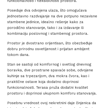
funkcionalnosti i fleksibilnosti prostora.
Poseduje dva odvojena ulaza, što omogućava
jednostavno razdvajanje na dve potpuno nezavisne
stambene jedinice, idealno rešenje kako za
porodično stanovanje, tako i za izdavanje ili
kombinaciju poslovnog i stambenog prostora.
Prostor je dvostrano orijentisan, što obezbeđuje
dobru prirodnu osvetljenost i prijatan ambijent
tokom dana.
Stan se sastoji od komfornog i svetlog dnevnog
boravka, dve prostrane spavaće sobe, odvojene
kuhinje sa trpezarijom, dva mokra čvora, kao i
praktične ostave koja dodatno doprinosi
funkcionalnosti. Terasa pruža dodatni kvalitet
prostoru i doprinosi ukupnom komforu stanovanja.
Posebnu vrednost ovoj nekretnini daje činjenica da