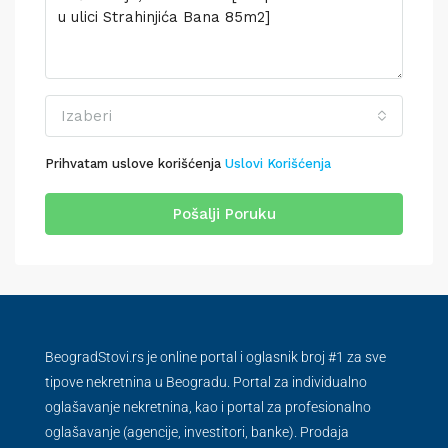
Izaberi
Prihvatam uslove korišćenja
Uslovi Korišćenja
Pošalji Poruku
BeogradStovi.rs je online portal i oglasnik broj #1 za sve
tipove nekretnina u Beogradu. Portal za individualno
oglašavanje nekretnina, kao i portal za profesionalno
oglašavanje (agencije, investitori, banke). Prodaja