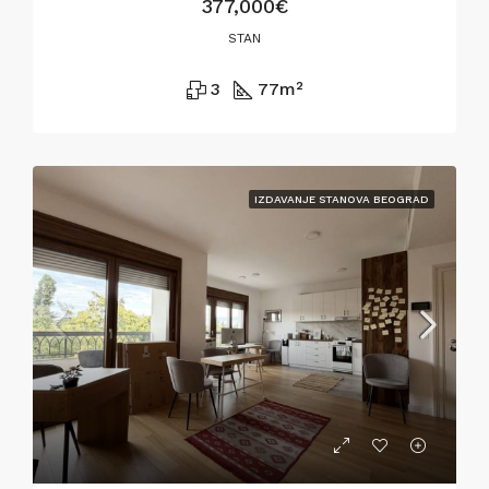
377,000€
STAN
3
77
m²
IZDAVANJE STANOVA BEOGRAD