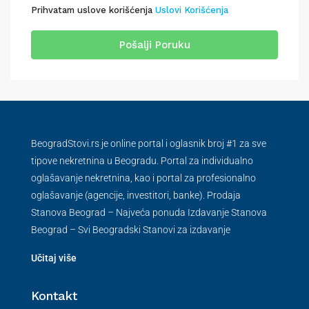
Prihvatam uslove korišćenja
Uslovi Korišćenja
Pošalji Poruku
BeogradStovi.rs je online portal i oglasnik broj #1 za sve
tipove nekretnina u Beogradu. Portal za individualno
oglašavanje nekretnina, kao i portal za profesionalno
oglašavanje (agencije, investitori, banke). Prodaja
Stanova Beograd – Najveća ponuda Izdavanje Stanova
Beograd – Svi Beogradski Stanovi za izdavanje
Učitaj više
Kontakt