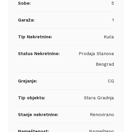
Sobe:
5
Garaža:
1
Tip Nekretnine:
Kuća
Status Nekretnine:
Prodaja Stanova
Beograd
Grejanje:
CG
Tip objekta:
Stara Gradnja
Stanje nekretnine:
Renovirano
Nameštenost:
Namešteno