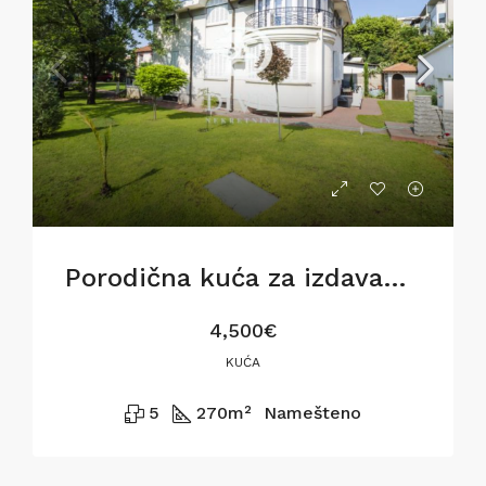
Porodična kuća za izdavanje na Voždovcu,270m2
4,500€
KUĆA
5
270
m²
Namešteno