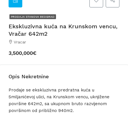
PRODAJA STANOVA BEOGRAD
Ekskluzivna kuća na Krunskom vencu,
Vračar 642m2
Vracar
3,500,000€
Opis Nekretnine
Prodaje se ekskluzivna predratna kuća u
Smiljanićevoj ulici, na Krunskom vencu, uknjižene
površine 642m2, sa ukupnom bruto razvijenom
površinom od približno 940m2.