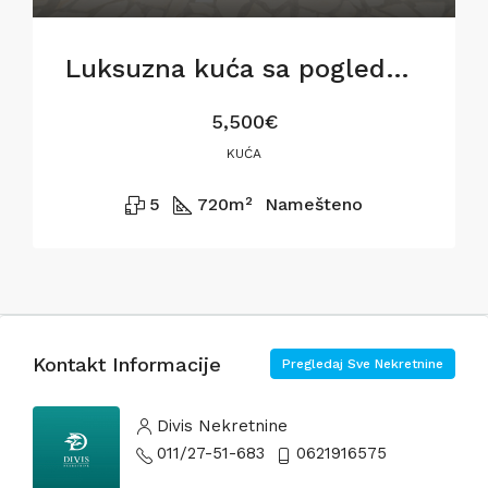
Luksuzna kuća sa pogledom na Dunav, 720m2
5,500€
KUĆA
5
720
m²
Namešteno
Kontakt Informacije
Pregledaj Sve Nekretnine
Divis Nekretnine
011/27-51-683
0621916575