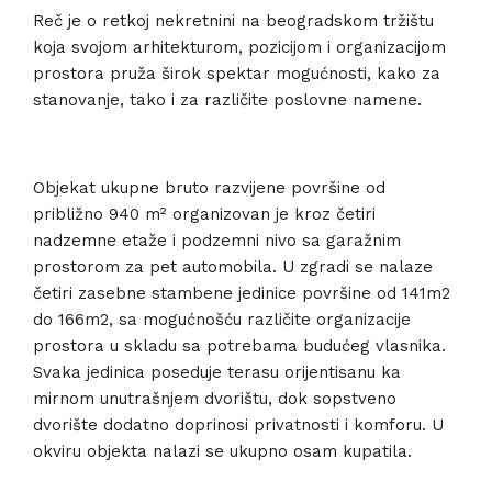
Reč je o retkoj nekretnini na beogradskom tržištu
koja svojom arhitekturom, pozicijom i organizacijom
prostora pruža širok spektar mogućnosti, kako za
stanovanje, tako i za različite poslovne namene.
Objekat ukupne bruto razvijene površine od
približno 940 m² organizovan je kroz četiri
nadzemne etaže i podzemni nivo sa garažnim
prostorom za pet automobila. U zgradi se nalaze
četiri zasebne stambene jedinice površine od 141m2
do 166m2, sa mogućnošću različite organizacije
prostora u skladu sa potrebama budućeg vlasnika.
Svaka jedinica poseduje terasu orijentisanu ka
mirnom unutrašnjem dvorištu, dok sopstveno
dvorište dodatno doprinosi privatnosti i komforu. U
okviru objekta nalazi se ukupno osam kupatila.