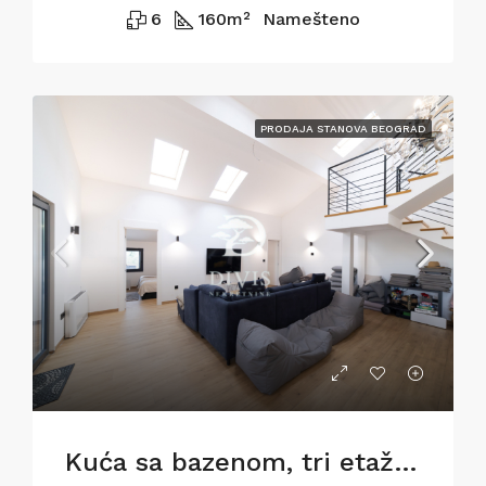
6
160
m²
Namešteno
PRODAJA STANOVA BEOGRAD
Kuća sa bazenom, tri etaže, Kosmaj, Koraćica, 100a