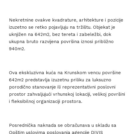
Nekretnine ovakve kvadrature, arhitekture i pozicije
izuzetno se retko pojavljuju na tržištu. Objekat je
uknjižen na 642m2, bez tereta i zabeležbi, dok
ukupna bruto razvijena površina iznosi približno
940m2.
Ova ekskluzivna kuća na Krunskom vencu površine
642m2 predstavlja izuzetnu priliku za luksuzno
porodično stanovanje ili reprezentativni poslovni
prostor zahvaljujući vrhunskoj lokaciji, velikoj površini
i fleksibilnoj organizaciji prostora.
Posrednička naknada se obračunava u skladu sa
Opštim uslovima poslovanja agencije DIVIS