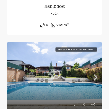
450,000€
KUĆA
6
269
m²
IZDAVANJE STANOVA BEOGRAD