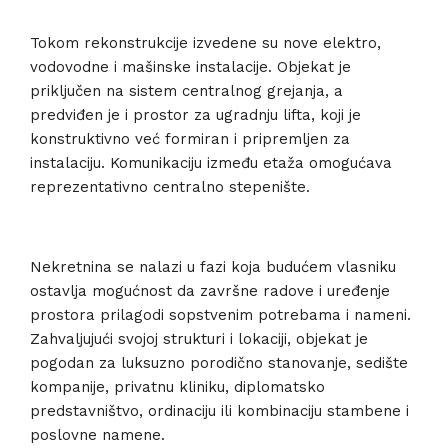
Tokom rekonstrukcije izvedene su nove elektro,
vodovodne i mašinske instalacije. Objekat je
priključen na sistem centralnog grejanja, a
predviđen je i prostor za ugradnju lifta, koji je
konstruktivno već formiran i pripremljen za
instalaciju. Komunikaciju između etaža omogućava
reprezentativno centralno stepenište.
Nekretnina se nalazi u fazi koja budućem vlasniku
ostavlja mogućnost da završne radove i uređenje
prostora prilagodi sopstvenim potrebama i nameni.
Zahvaljujući svojoj strukturi i lokaciji, objekat je
pogodan za luksuzno porodično stanovanje, sedište
kompanije, privatnu kliniku, diplomatsko
predstavništvo, ordinaciju ili kombinaciju stambene i
poslovne namene.