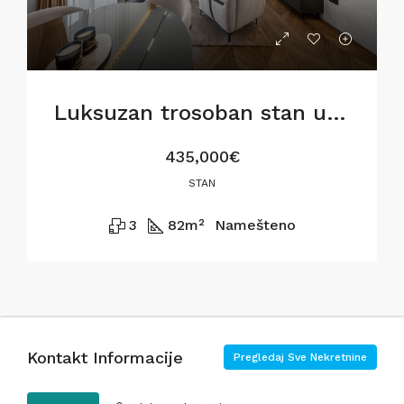
Luksuzan trosoban stan u BW Metropolitan,82m2
435,000€
STAN
3
82
m²
Namešteno
Kontakt Informacije
Pregledaj Sve Nekretnine