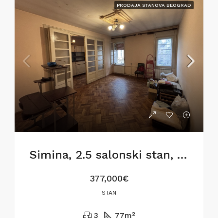
PRODAJA STANOVA BEOGRAD
Simina, 2.5 salonski stan, 77m2, za renoviranje
377,000€
STAN
3
77
m²