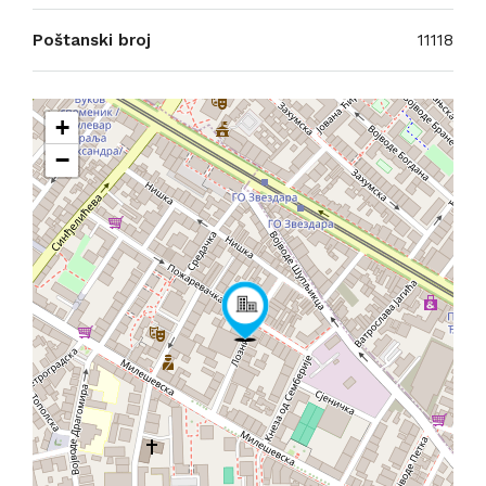
Poštanski broj
11118
+
−