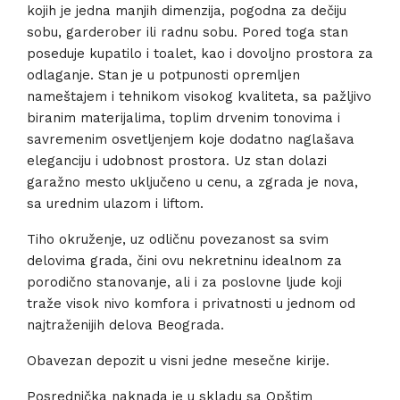
kojih je jedna manjih dimenzija, pogodna za dečiju
sobu, garderober ili radnu sobu. Pored toga stan
poseduje kupatilo i toalet, kao i dovoljno prostora za
odlaganje. Stan je u potpunosti opremljen
nameštajem i tehnikom visokog kvaliteta, sa pažljivo
biranim materijalima, toplim drvenim tonovima i
savremenim osvetljenjem koje dodatno naglašava
eleganciju i udobnost prostora. Uz stan dolazi
garažno mesto uključeno u cenu, a zgrada je nova,
sa urednim ulazom i liftom.
Tiho okruženje, uz odličnu povezanost sa svim
delovima grada, čini ovu nekretninu idealnom za
porodično stanovanje, ali i za poslovne ljude koji
traže visok nivo komfora i privatnosti u jednom od
najtraženijih delova Beograda.
Obavezan depozit u visni jedne mesečne kirije.
Posrednička naknada je u skladu sa Opštim