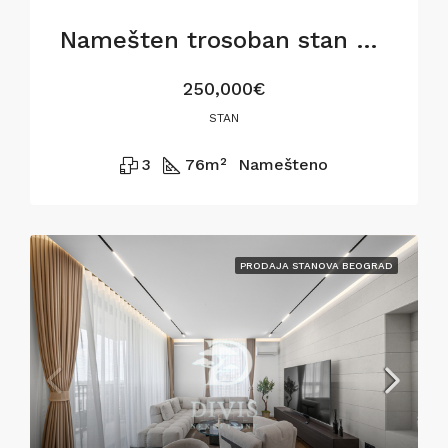
Namešten trosoban stan u Gostivarskoj ulici,76m2
250,000€
STAN
3
76
m²
Namešteno
PRODAJA STANOVA BEOGRAD