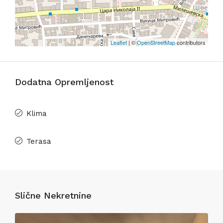
Leaflet
| ©
OpenStreetMap
contributors
Dodatna Opremljenost
Klima
Terasa
Slične Nekretnine