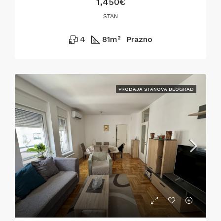
1,450€
STAN
4
81
m²
Prazno
PRODAJA STANOVA BEOGRAD