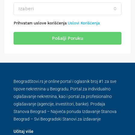
Izaberi
Prihvatam uslove korišćenja
Uslovi Korišćenja
Pošalji Poruku
BeogradStovi.rs je online portal i oglasnik broj #1 za sve
tipove nekretnina u Beogradu. Portal za individualno
oglašavanje nekretnina, kao i portal za profesionalno
oglašavanje (agencije, investitori, banke). Prodaja
Stanova Beograd – Najveća ponuda Izdavanje Stanova
Beograd – Svi Beogradski Stanovi za izdavanje
Učitaj više