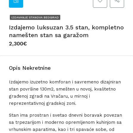
IZDAVANJE STANOVA BEOGRAD
Izdajemo luksuzan 3.5 stan, kompletno
namešten stan sa garažom
2,300€
Opis Nekretnine
Izdajemo izuzetno komforan i savremeno dizajniran
stan površine 130m2, smešten u novoj, kvalitetno
građenoj zgradi na Vračaru, u mirnoj i
reprezentativnoj gradskoj zoni.
Stan ima prostran i svetao dnevni boravak povezan
sa trpezarijom i moderno opremljenom kuhinjom sa
vrhunskim aparatima, kao i tri spavaće sobe, od