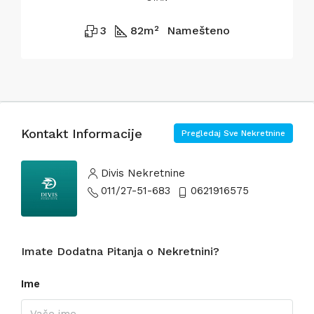
3
82
m²
Namešteno
Kontakt Informacije
Pregledaj Sve Nekretnine
Divis Nekretnine
011/27-51-683
0621916575
Imate Dodatna Pitanja o Nekretnini?
Ime