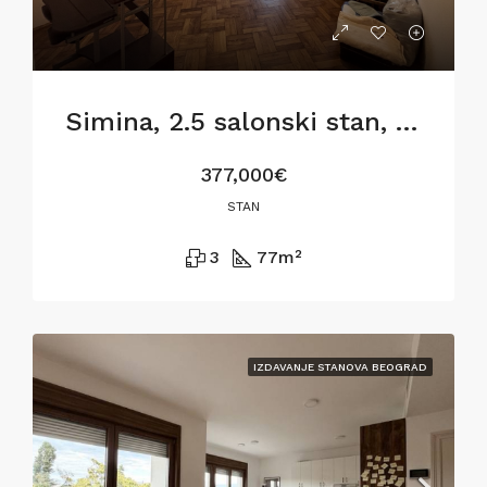
Simina, 2.5 salonski stan, 77m2, za renoviranje
377,000€
STAN
3
77
m²
IZDAVANJE STANOVA BEOGRAD