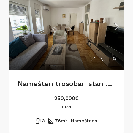
Namešten trosoban stan u Gostivarskoj ulici,76m2
250,000€
STAN
3
76
m²
Namešteno