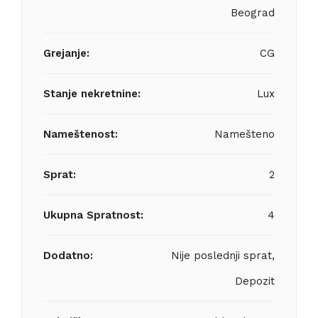
Beograd
Grejanje:
CG
Stanje nekretnine:
Lux
Nameštenost:
Namešteno
Sprat:
2
Ukupna Spratnost:
4
Dodatno:
Nije poslednji sprat,
Depozit