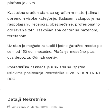
plafona je 3.2m.
Kvalitetno urađen stan, sa ugrađenim materijalima i
opremom visoke kategorije. Budućem zakupcu je na
raspolaganju recepcija, obezbeđenje, profesionalno
održavanje 24h, raskošan spa centar sa bazenom,
teretanom…
Uz stan je moguće zakupiti i jedno garažno mesto po
ceni od 150 eur mesečno. Plaćanje mesečno plus
dva depozita. Odmah useljiv.
Posrednička naknada je u skladu sa Opštim
uslovima poslovanja Posrednika DIVIS NEKRETNINE
DOO
Detalji Nekretnine
Ažurirano 21 Marta, 2026 u 6:37 am