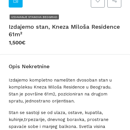
IZDAVANJE STANOVA BEOGRAD
Izdajemo stan, Kneza Miloša Residence
61m²
1,500€
Opis Nekretnine
Izdajemo kompletno namešten dvosoban stan u
kompleksu Kneza Miloša Residence u Beogradu.
Stan je površine 61m2, pozicioniran na drugom
spratu, jednostrano orijentisan.
Stan se sastoji se od ulaza, ostave, kupatila,
kuhinje,trpezarije, dnevnog boravka, prostrane
spavaće sobe i manjeg balkona. Svetla visina