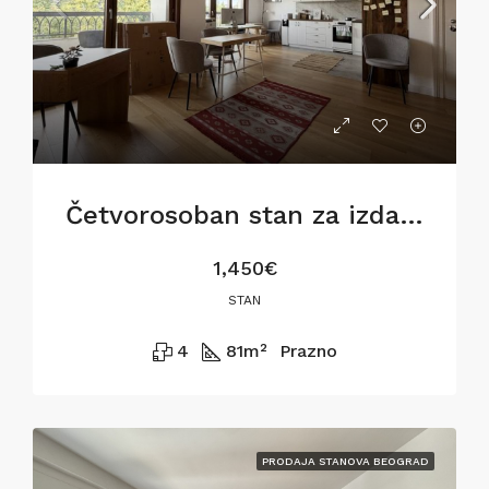
Četvorosoban stan za izdavanje na Dorćolu, 81m2
1,450€
STAN
4
81
m²
Prazno
PRODAJA STANOVA BEOGRAD