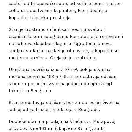
sastoji od tri spavaće sobe, od kojih je jedna master
soba sa sopstvenim kupatilom, kao i dodatno
kupatilo i tehnička prostorija.
Stan je trostrano orijentisan, veoma svetao i
osunčan tokom celog dana. Kompletno je renoviran i
ne zahteva dodatna ulaganja. Ugrađena je nova
spoljna stolarija, parket je obnovljen, a kupatila su
moderno uređena. Grejanje je centralno.
Uknjižena površina iznosi 97 m², dok je stvarna,
merena površina 163 m². Stan predstavlja odličan
izbor za porodični život na jednoj od najtraženijih
lokacija u Beogradu.
Stan predstavlja odličan izbor za porodični život na
jednoj od najtraženijih lokacija u Beogradu.
Dupleks stan na prodaju na Vračaru, u Mutapovoj
ulici, površine 163 m² (uknjiženo 97 m²), sa tri