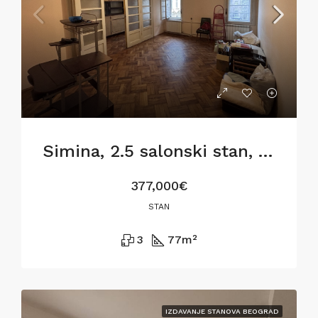
Simina, 2.5 salonski stan, 77m2, za renoviranje
377,000€
STAN
3
77
m²
IZDAVANJE STANOVA BEOGRAD