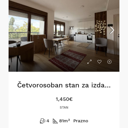
Četvorosoban stan za izdavanje na Dorćolu, 81m2
1,450€
STAN
4
81
m²
Prazno