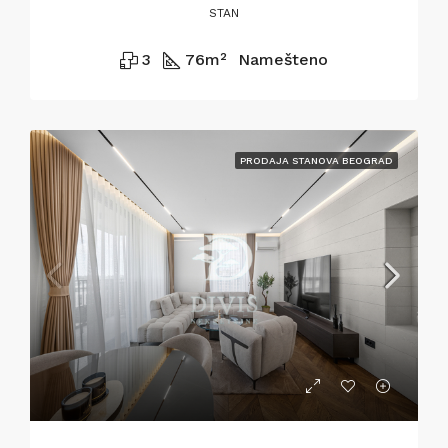
STAN
3
76
m²
Namešteno
PRODAJA STANOVA BEOGRAD