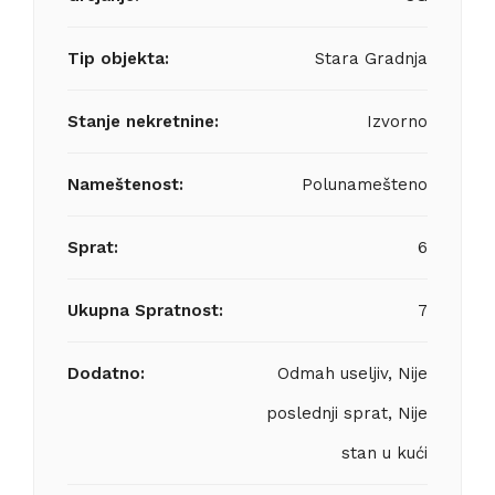
Tip objekta:
Stara Gradnja
Stanje nekretnine:
Izvorno
Nameštenost:
Polunamešteno
Sprat:
6
Ukupna Spratnost:
7
Dodatno:
Odmah useljiv, Nije
poslednji sprat, Nije
stan u kući