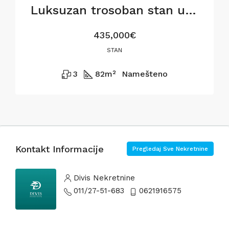
Luksuzan trosoban stan u BW Metropolitan,82m2
435,000€
STAN
3
82
m²
Namešteno
Kontakt Informacije
Pregledaj Sve Nekretnine
Divis Nekretnine
011/27-51-683
0621916575