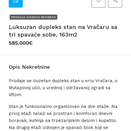
PRODAJA STANOVA BEOGRAD
Luksuzan dupleks stan na Vračaru sa
tri spavaće sobe, 163m2
585,000€
Opis Nekretnine
Prodaje se izuzetan dupleks stan u srcu Vračara, u
Mutapovoj ulici, u urednoj i održavanoj zgradi sa
liftom.
Stan je funkcionalno organizovan na dve etaže. Na
prvoj etaži nalazi se prostran i komforan dnevni
boravak, kuhinja sa trpezarijskim delom i kupatilo.
Na drugoj etaži izdvojen je spavaći blok koji se