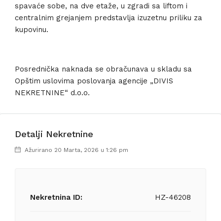
spavaće sobe, na dve etaže, u zgradi sa liftom i
centralnim grejanjem predstavlja izuzetnu priliku za
kupovinu.
Posrednička naknada se obračunava u skladu sa
Opštim uslovima poslovanja agencije „DIVIS
NEKRETNINE“ d.o.o.
Detalji Nekretnine
Ažurirano 20 Marta, 2026 u 1:26 pm
Nekretnina ID:
HZ-46208