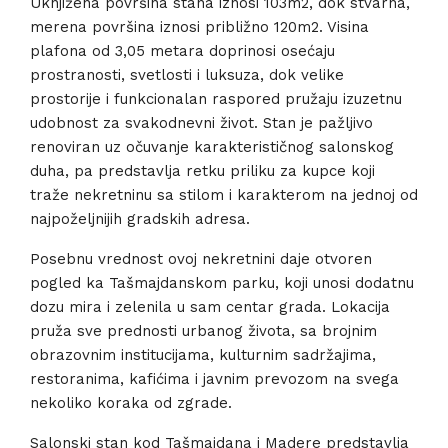
Uknjižena površina stana iznosi 103m2, dok stvarna,
merena površina iznosi približno 120m2. Visina
plafona od 3,05 metara doprinosi osećaju
prostranosti, svetlosti i luksuza, dok velike
prostorije i funkcionalan raspored pružaju izuzetnu
udobnost za svakodnevni život. Stan je pažljivo
renoviran uz očuvanje karakterističnog salonskog
duha, pa predstavlja retku priliku za kupce koji
traže nekretninu sa stilom i karakterom na jednoj od
najpoželjnijih gradskih adresa.
Posebnu vrednost ovoj nekretnini daje otvoren
pogled ka Tašmajdanskom parku, koji unosi dodatnu
dozu mira i zelenila u sam centar grada. Lokacija
pruža sve prednosti urbanog života, sa brojnim
obrazovnim institucijama, kulturnim sadržajima,
restoranima, kafićima i javnim prevozom na svega
nekoliko koraka od zgrade.
Salonski stan kod Tašmajdana i Madere predstavlja