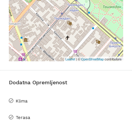
Leaflet
| ©
OpenStreetMap
contributors
Dodatna Opremljenost
Klima
Terasa