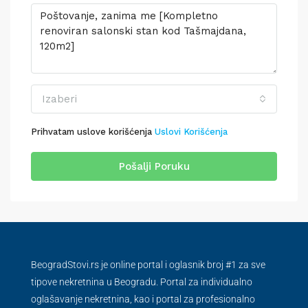
Izaberi
Prihvatam uslove korišćenja
Uslovi Korišćenja
Pošalji Poruku
BeogradStovi.rs je online portal i oglasnik broj #1 za sve
tipove nekretnina u Beogradu. Portal za individualno
oglašavanje nekretnina, kao i portal za profesionalno