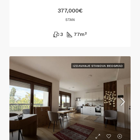
377,000€
STAN
3
77
m²
IZDAVANJE STANOVA BEOGRAD