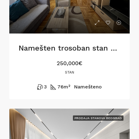
Namešten trosoban stan u Gostivarskoj ulici,76m2
250,000€
STAN
3
76
m²
Namešteno
PRODAJA STANOVA BEOGRAD