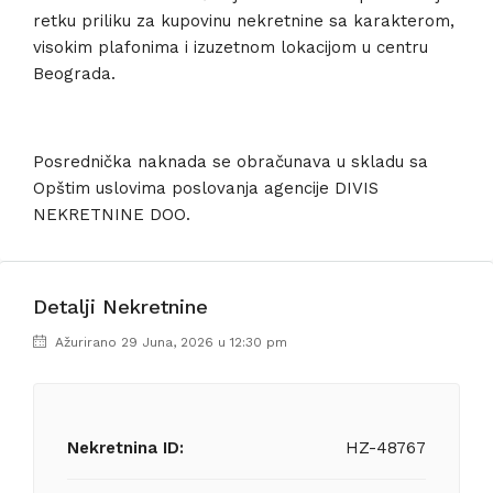
retku priliku za kupovinu nekretnine sa karakterom,
visokim plafonima i izuzetnom lokacijom u centru
Beograda.
Posrednička naknada se obračunava u skladu sa
Opštim uslovima poslovanja agencije DIVIS
NEKRETNINE DOO.
Detalji Nekretnine
Ažurirano 29 Juna, 2026 u 12:30 pm
Nekretnina ID:
HZ-48767