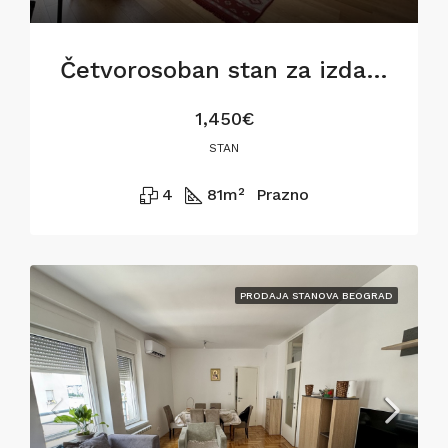
Četvorosoban stan za izdavanje na Dorćolu, 81m2
1,450€
STAN
4
81
m²
Prazno
PRODAJA STANOVA BEOGRAD