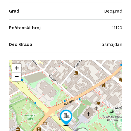
Grad
Beograd
Poštanski broj
11120
Deo Grada
Tašmajdan
+
−