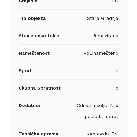
Grejanje:
EG
Tip objekta:
Stara Gradnja
Stanje nekretnine:
Renovirano
Nameštenost:
Polunamešteno
Sprat:
4
Ukupna Spratnost:
5
Dodatno:
Odmah useljiv, Nije
poslednji sprat
Tehnička oprema:
Kablovska TV,