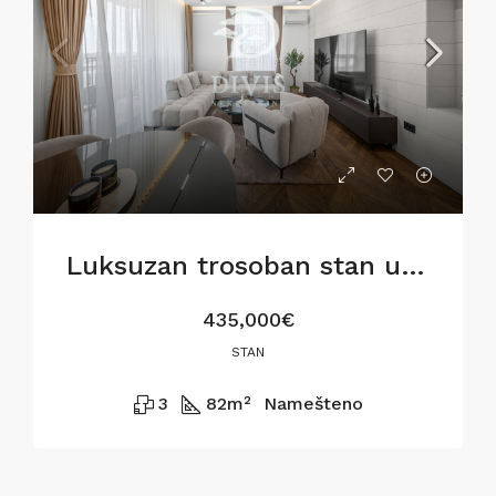
Luksuzan trosoban stan u BW Metropolitan,82m2
435,000€
STAN
3
82
m²
Namešteno