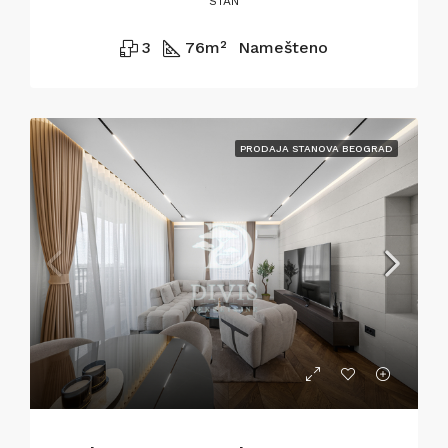
STAN
3
76
m²
Namešteno
PRODAJA STANOVA BEOGRAD