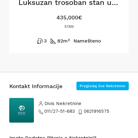
Luksuzan trosoban stan u BW Metropolitan,82m2
435,000€
STAN
3
82
m²
Namešteno
Kontakt Informacije
Pregledaj Sve Nekretnine
Divis Nekretnine
011/27-51-683
0621916575
Imate Dodatna Pitanja o Nekretnini?