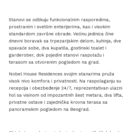
Stanovi se odlikuju funkcionalnim rasporedima,
prostranim i svetlim enterijerima, kao i visokim
standardom završne obrade. Većinu jedinica čine
dnevni boravak sa trpezarijskim delom, kuhinja, dve
spavaće sobe, dva kupatila, gostinski toalet i
garderober, dok pojedini stanovi raspolažu i
terasom sa otvorenim pogledom na grad.
Nobel House Residences svojim stanarima pruža
visok nivo komfora i privatnosti. Na raspolaganju su
recepcija i obezbeđenje 24/7, reprezentativan ulazni
hol sa visinom od impozantnih šest metara, dva lifta,
privatne ostave i zajednička krovna terasa sa
panoramskim pogledom na Beograd.