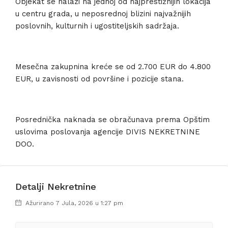
Objekat se nalazi na jednoj od najprestižnijih lokacija
u centru grada, u neposrednoj blizini najvažnijih
poslovnih, kulturnih i ugostiteljskih sadržaja.
Mesečna zakupnina kreće se od 2.700 EUR do 4.800
EUR, u zavisnosti od površine i pozicije stana.
Posrednička naknada se obračunava prema Opštim
uslovima poslovanja agencije DIVIS NEKRETNINE
DOO.
Detalji Nekretnine
Ažurirano 7 Jula, 2026 u 1:27 pm