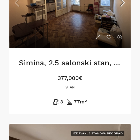
Simina, 2.5 salonski stan, 77m2, za renoviranje
377,000€
STAN
3
77
m²
IZDAVANJE STANOVA BEOGRAD