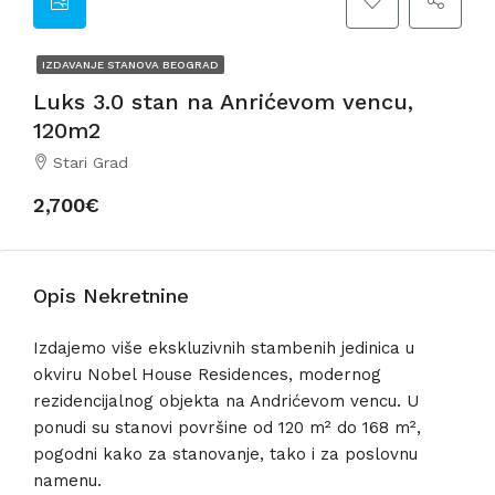
IZDAVANJE STANOVA BEOGRAD
Luks 3.0 stan na Anrićevom vencu,
120m2
Stari Grad
2,700€
Opis Nekretnine
Izdajemo više ekskluzivnih stambenih jedinica u
okviru Nobel House Residences, modernog
rezidencijalnog objekta na Andrićevom vencu. U
ponudi su stanovi površine od 120 m² do 168 m²,
pogodni kako za stanovanje, tako i za poslovnu
namenu.