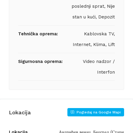
poslednji sprat, Nije
stan u kući, Depozit
Tehnička oprema:
Kablovska TV,
Internet, Klima, Lift
Sigurnosna oprema:
Video nadzor /
Interfon
Lokacija
Pogledaj na Google Mapi
Lokacija
Андрићев венац, Београд (Стари