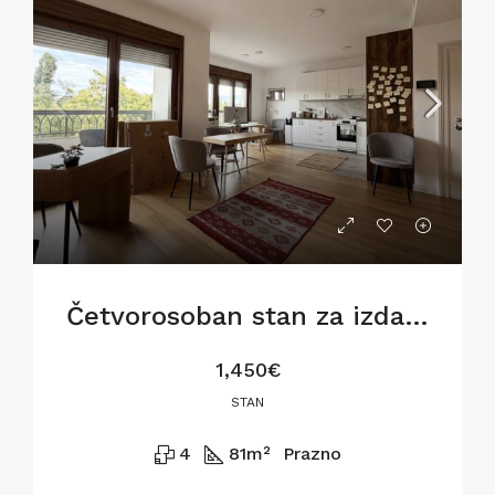
Četvorosoban stan za izdavanje na Dorćolu, 81m2
1,450€
STAN
4
81
m²
Prazno