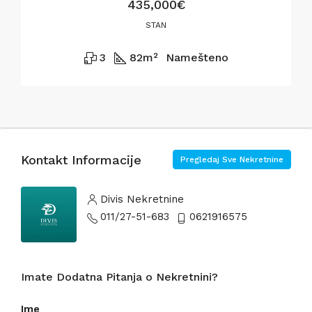
435,000€
STAN
3
82
m²
Namešteno
Kontakt Informacije
Pregledaj Sve Nekretnine
Divis Nekretnine
011/27-51-683
0621916575
Imate Dodatna Pitanja o Nekretnini?
Ime