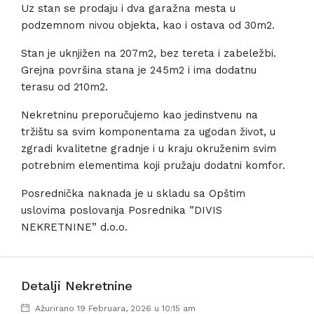
Uz stan se prodaju i dva garažna mesta u
podzemnom nivou objekta, kao i ostava od 30m2.
Stan je uknjižen na 207m2, bez tereta i zabeležbi.
Grejna površina stana je 245m2 i ima dodatnu
terasu od 210m2.
Nekretninu preporučujemo kao jedinstvenu na
tržištu sa svim komponentama za ugodan život, u
zgradi kvalitetne gradnje i u kraju okruženim svim
potrebnim elementima koji pružaju dodatni komfor.
Posrednička naknada je u skladu sa Opštim
uslovima poslovanja Posrednika ”DIVIS
NEKRETNINE” d.o.o.
Detalji Nekretnine
Ažurirano 19 Februara, 2026 u 10:15 am