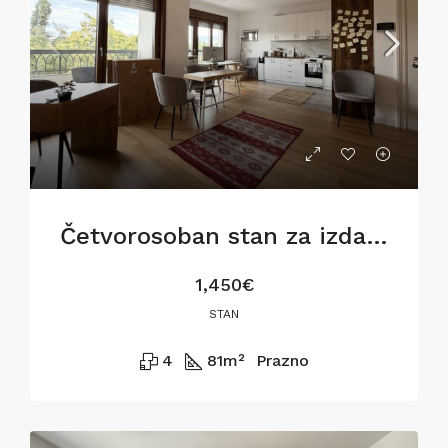
Četvorosoban stan za izdavanje na Dorćolu, 81m2
1,450€
STAN
4
81
m²
Prazno