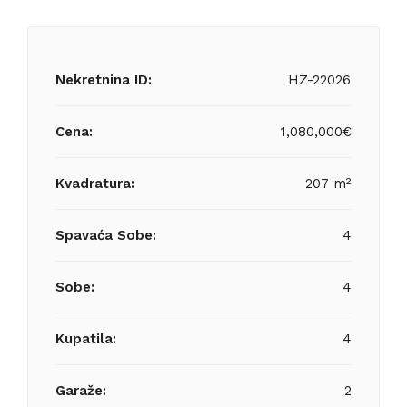
Nekretnina ID:
HZ-22026
Cena:
1,080,000€
Kvadratura:
207 m²
Spavaća Sobe:
4
Sobe:
4
Kupatila:
4
Garaže:
2