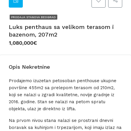
PRODAJA STANOVA BEOGRAD
Luks penthaus sa velikom terasom i
bazenom, 207m2
1,080,000€
Opis Nekretnine
Prodajemo izuzetan petosoban penthouse ukupne
površine 455m2 sa prelepom terasom od 210m2,
koji se nalazi u zgradi kvalitetne, novije gradnje iz
2016. godine. Stan se nalazi na petom spratu
objekta, ulaz je direktno iz lifta.
Na prvom nivou stana nalazi se prostrani dnevni
boravak sa kuhinjom i trpezarijom, koji imaju izlaz na