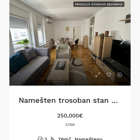
PRODAJA STANOVA BEOGRAD
Namešten trosoban stan u Gostivarskoj ulici,76m2
250,000€
STAN
3
76
m²
Namešteno