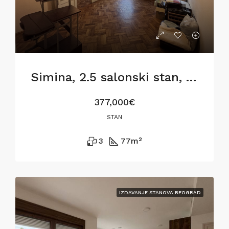
Simina, 2.5 salonski stan, 77m2, za renoviranje
377,000€
STAN
3
77
m²
IZDAVANJE STANOVA BEOGRAD