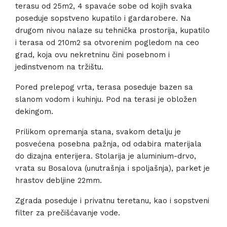
terasu od 25m2, 4 spavaće sobe od kojih svaka
poseduje sopstveno kupatilo i gardarobere. Na
drugom nivou nalaze su tehnička prostorija, kupatilo
i terasa od 210m2 sa otvorenim pogledom na ceo
grad, koja ovu nekretninu čini posebnom i
jedinstvenom na tržištu.
Pored prelepog vrta, terasa poseduje bazen sa
slanom vodom i kuhinju. Pod na terasi je obložen
dekingom.
Prilikom opremanja stana, svakom detalju je
posvećena posebna pažnja, od odabira materijala
do dizajna enterijera. Stolarija je aluminium-drvo,
vrata su Bosalova (unutrašnja i spoljašnja), parket je
hrastov debljine 22mm.
Zgrada poseduje i privatnu teretanu, kao i sopstveni
filter za prečišćavanje vode.