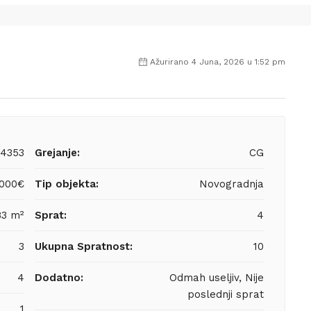
Ažurirano 4 Juna, 2026 u 1:52 pm
4353
Grejanje:
CG
,000€
Tip objekta:
Novogradnja
83 m²
Sprat:
4
3
Ukupna Spratnost:
10
4
Dodatno:
Odmah useljiv, Nije
poslednji sprat
1