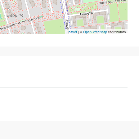
Leaflet
| ©
OpenStreetMap
contributors