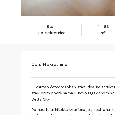
Stan
83
Tip Nekretnine
m²
Opis Nekretnine
Luksuzan četvorosoban stan idealne strukture
staklenim površinama u novoizgrađenom ko
Delta City.
Po nacrtu arhitekte izrađena je prostrana ku