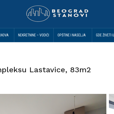
ANOVA
NEKRETNINE – VODIČI
OPŠTINE I NASELJA
GDE ŽIVETI 
I SAVETI
BEOGRAD
BEOGRADU
mpleksu Lastavice, 83m2