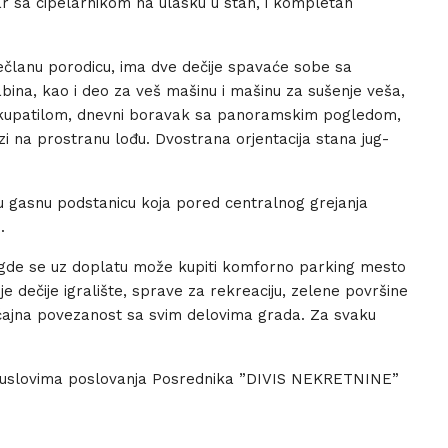
r sa cipelarnikom na ulasku u stan, i kompletan
šečlanu porodicu, ima dve dečije spavaće sobe sa
ina, kao i deo za veš mašinu i mašinu za sušenje veša,
 kupatilom, dnevni boravak sa panoramskim pogledom,
i na prostranu lođu. Dvostrana orjentacija stana jug-
 gasnu podstanicu koja pored centralnog grejanja
.
gde se uz doplatu može kupiti komforno parking mesto
 dečije igralište, sprave za rekreaciju, zelene površine
ćajna povezanost sa svim delovima grada. Za svaku
m uslovima poslovanja Posrednika ”DIVIS NEKRETNINE”