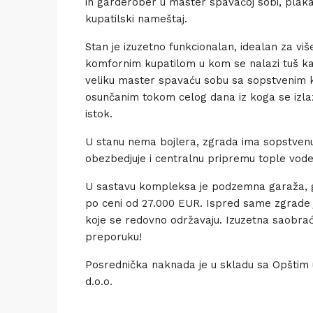
in garderober u master spavaćoj sobi, plaka
kupatilski nameštaj.
Stan je izuzetno funkcionalan, idealan za vi
komfornim kupatilom u kom se nalazi tuš kab
veliku master spavaću sobu sa sopstvenim
osunčanim tokom celog dana iz koga se izlaz
istok.
U stanu nema bojlera, zgrada ima sopstvenu
obezbedjuje i centralnu pripremu tople vode
U sastavu kompleksa je podzemna garaža, 
po ceni od 27.000 EUR. Ispred same zgrade je
koje se redovno održavaju. Izuzetna saobra
preporuku!
Posrednička naknada je u skladu sa Opšti
d.o.o.