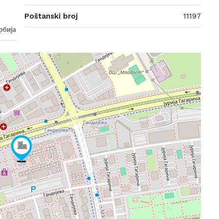
Poštanski broj
11197
рбија