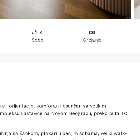
4
CG
Sobe
Grejanje
 i orijentacije, komforan i osunčan sa velikim
mpleksu Lastavice na Novom Beogradu, preko puta TC
hinja sa šankom, plakari u dečijim sobama, veliki walk-