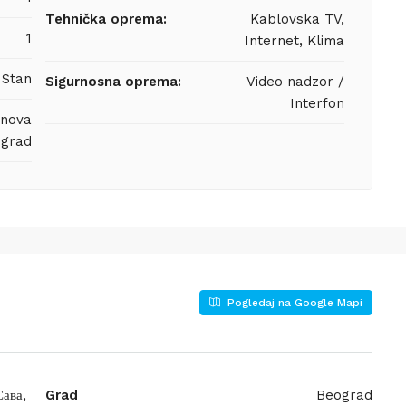
Tehnička oprema:
Kablovska TV,
1
Internet, Klima
Stan
Sigurnosna oprema:
Video nadzor /
Interfon
anova
grad
Pogledaj na Google Mapi
Сава,
Grad
Beograd