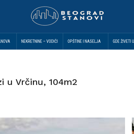
ANOVA
NEKRETNINE – VODIČI
OPŠTINE I NASELJA
GDE ŽIVETI 
I SAVETI
BEOGRAD
BEOGRADU
i u Vrčinu, 104m2