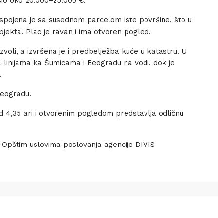
sio oko 20.000–25.000 €.
i spojena je sa susednom parcelom iste površine, što u
ekta. Plac je ravan i ima otvoren pogled.
zvoli, a izvršena je i predbelježba kuće u katastru. U
a linijama ka Šumicama i Beogradu na vodi, dok je
.
Beogradu.
d 4,35 ari i otvorenim pogledom predstavlja odličnu
pštim uslovima poslovanja agencije DIVIS