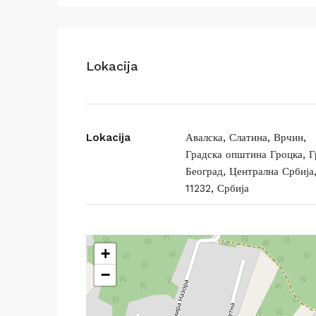
Lokacija
Lokacija
Авалска, Слатина, Врчин,
Градска општина Гроцка, Г
Београд, Централна Србија
11232, Србија
+
−