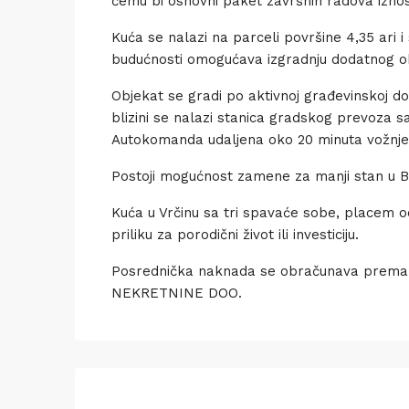
čemu bi osnovni paket završnih radova izno
Kuća se nalazi na parceli površine 4,35 ari 
budućnosti omogućava izgradnju dodatnog obj
Objekat se gradi po aktivnoj građevinskoj do
blizini se nalazi stanica gradskog prevoza s
Autokomanda udaljena oko 20 minuta vožnje
Postoji mogućnost zamene za manji stan u 
Kuća u Vrčinu sa tri spavaće sobe, placem o
priliku za porodični život ili investiciju.
Posrednička naknada se obračunava prema O
NEKRETNINE DOO.