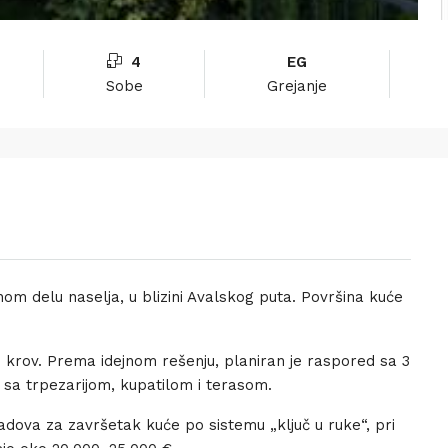
4
EG
Sobe
Grejanje
nom delu naselja, u blizini Avalskog puta. Površina kuće
 i krov. Prema idejnom rešenju, planiran je raspored sa 3
sa trpezarijom, kupatilom i terasom.
dova za završetak kuće po sistemu „ključ u ruke“, pri