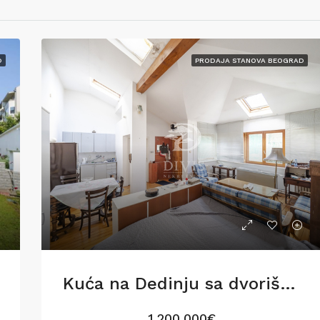
D
PRODAJA STANOVA BEOGRAD
Kuća na Dedinju sa dvorištem i garažom, 160m2
1,200,000€