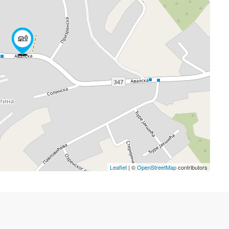
Leaflet
| ©
OpenStreetMap
contributors