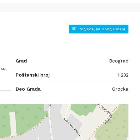
Pogledaj na Google Mapi
Grad
Beograd
рад
Poštanski broj
11232
,
Deo Grada
Grocka