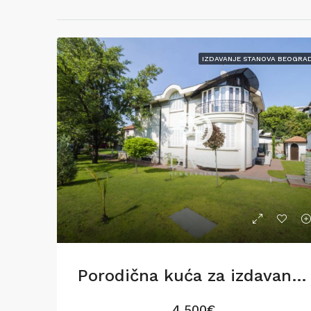
IZDAVANJE STANOVA BEOGRA
Porodična kuća za izdavanje na Voždovcu,270m2
4,500€