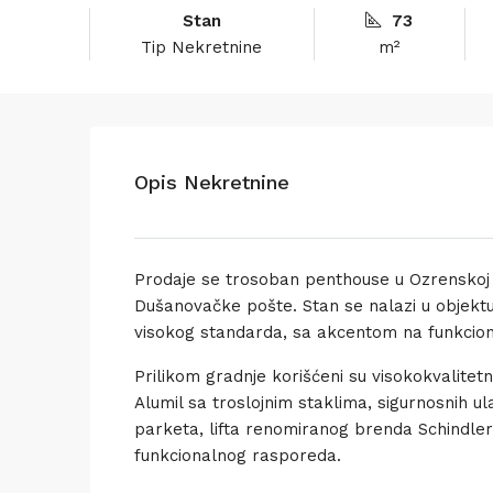
Stan
73
Tip Nekretnine
m²
Opis Nekretnine
Prodaje se trosoban penthouse u Ozrenskoj ul
Dušanovačke pošte. Stan se nalazi u objekt
visokog standarda, sa akcentom na funkciona
Prilikom gradnje korišćeni su visokokvalitetn
Alumil sa troslojnim staklima, sigurnosnih u
parketa, lifta renomiranog brenda Schindler.
funkcionalnog rasporeda.