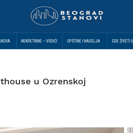
ANOVA
NEKRETNINE – VODIČI
OPŠTINE I NASELJA
GDE ŽIVETI 
I SAVETI
BEOGRAD
BEOGRADU
nthouse u Ozrenskoj