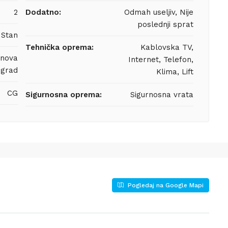
2
Dodatno:
Odmah useljiv, Nije
poslednji sprat
Stan
Tehnička oprema:
Kablovska TV,
anova
Internet, Telefon,
grad
Klima, Lift
CG
Sigurnosna oprema:
Sigurnosna vrata
Pogledaj na Google Mapi