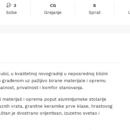
3
CG
8
Sobe
Grejanje
Sprat
ici, u kvalitetnoj novogradnji u neposrednoj blizini
u građenom uz pažljivo birane materijale i opremu
lnost, privatnost i komfor stanovanja.
i materijali i oprema poput aluminijumske stolarije
laznih vrata, granitne keramike prve klase, hrastovog
Stan je dvostrano orijentisan, izuzetno svetao i