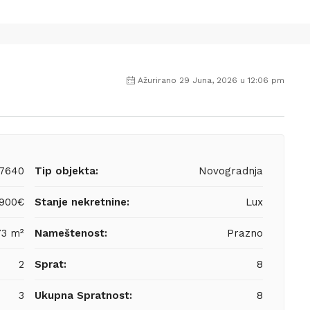
Ažurirano 29 Juna, 2026 u 12:06 pm
7640
Tip objekta:
Novogradnja
,900€
Stanje nekretnine:
Lux
73 m²
Nameštenost:
Prazno
2
Sprat:
8
3
Ukupna Spratnost:
8