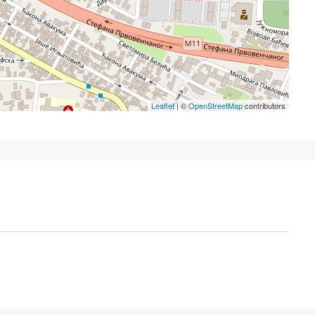
Leaflet
| ©
OpenStreetMap
contributors