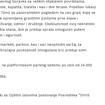
nevnog boravka sa velikim staklenim površinama,
be, kupatila, toaleta i kao i dve terase. Poseban luksuz
e 70m2 sa panoramskim pogledom na ceo grad, kojoj se
a je opremljena granitnim pločama prve klase i
ivanje, odmor i druženje. Ekskluzivnost ovoj nekretnini
 dva stana, dok je pristup spratu omogućen putem
t i sigurnost.
, marketi, parkovi, kao i sav neophodni saržaj za
aobraćajna povezanost omogućava brz pristup svim
 na platformskom parking sistemu po ceni od 24.000
ita.
u sa Opštim uslovima poslovanja Posrednika ”DIVIS