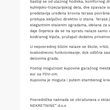
Sastoji se od ulaznog hodnika, komfornog d
kuhinjsko-trpezarijskog dela, dve spavaće so
predstavlja uređena krovna terasa površin
pristupa isključivo direktno iz stana. Teras
elegantnim stalenim ogradama, idelana za už
daje činjenica da se na spratu nalaze samo
kodiranog ključa, pružajući dodatnu privatnos
U neposrednoj blizini nalaze se škole, vrtići
svakodnevno funkcionisanje, dok odlična s
delovima grada.
Postoji mogućnost kupovine garažnog mesta
eur sa PDV-om.
Kupovina je moguća i putem stambenog kred
Posrednička naknada se obračunava u sklad
NEKRETNINE” d.o.o