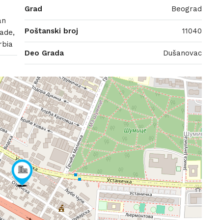
Grad
Beograd
an
Poštanski broj
11040
rade,
rbia
Deo Grada
Dušanovac