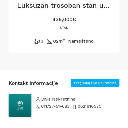
Luksuzan trosoban stan u BW Metropolitan,82m2
435,000€
STAN
3
82
m²
Namešteno
Kontakt Informacije
Pregledaj Sve Nekretnine
Divis Nekretnine
011/27-51-683
0621916575