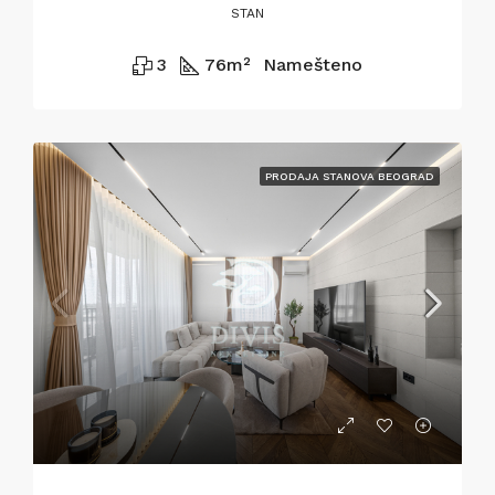
STAN
3
76
m²
Namešteno
PRODAJA STANOVA BEOGRAD