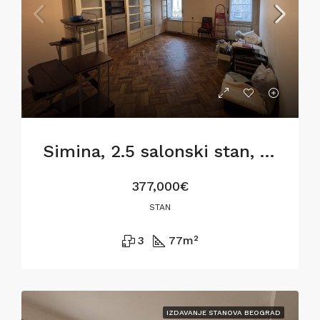
Simina, 2.5 salonski stan, 77m2, za renoviranje
377,000€
STAN
3
77
m²
IZDAVANJE STANOVA BEOGRAD