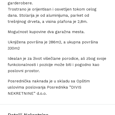
garderobere.
Trostrano je orijentisan i osvetljen tokom celog
dana. Stolarija je od aluminijuma, parket od
trešnjinog drveta, a visina plafona je 2,8m.
Mogućnost kupovine dva garažna mesta.
Uknjižena površina je 286m2, a ukupna površina
330m2
Idealan je za život višečlane porodice, ali zbog svoje
funkcionalnosti i pozicije može biti i pogodno kao
poslovni prostor.
Posrednička naknada je u skladu sa Opštim
uslovima poslovanja Posrednika ”DIVIS
NEKRETNINE” d.o.o.
Detalji Nekretnine