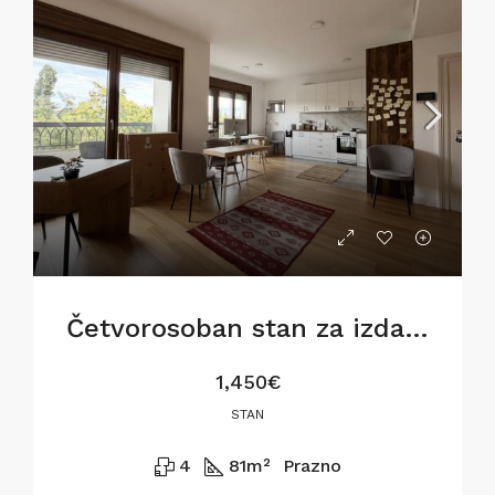
Četvorosoban stan za izdavanje na Dorćolu, 81m2
1,450€
STAN
4
81
m²
Prazno