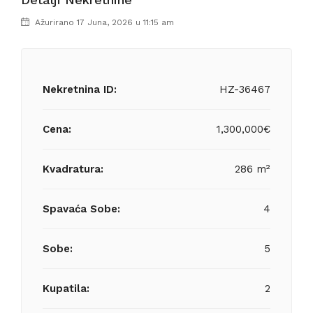
Ažurirano 17 Juna, 2026 u 11:15 am
Nekretnina ID:
HZ-36467
Cena:
1,300,000€
Kvadratura:
286 m²
Spavaća Sobe:
4
Sobe:
5
Kupatila:
2