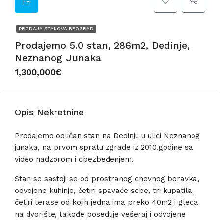
PRODAJA STANOVA BEOGRAD
Prodajemo 5.0 stan, 286m2, Dedinje,
Neznanog Junaka
1,300,000€
Opis Nekretnine
Prodajemo odličan stan na Dedinju u ulici Neznanog
junaka, na prvom spratu zgrade iz 2010.godine sa
video nadzorom i obezbeđenjem.
Stan se sastoji se od prostranog dnevnog boravka,
odvojene kuhinje, četiri spavaće sobe, tri kupatila,
četiri terase od kojih jedna ima preko 40m2 i gleda
na dvorište, takođe poseduje vešeraj i odvojene