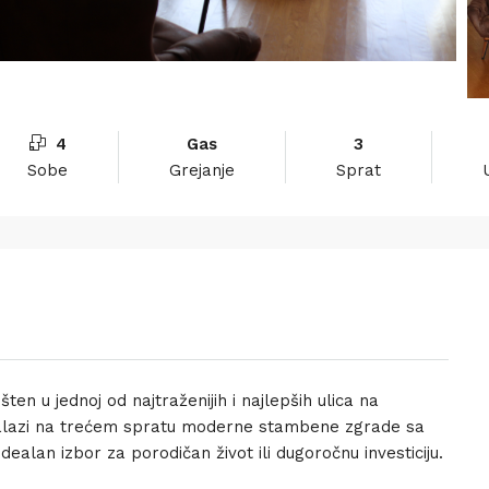
4
Gas
3
Sobe
Grejanje
Sprat
n u jednoj od najtraženijih i najlepših ulica na
e nalazi na trećem spratu moderne stambene zgrade sa
idealan izbor za porodičan život ili dugoročnu investiciju.