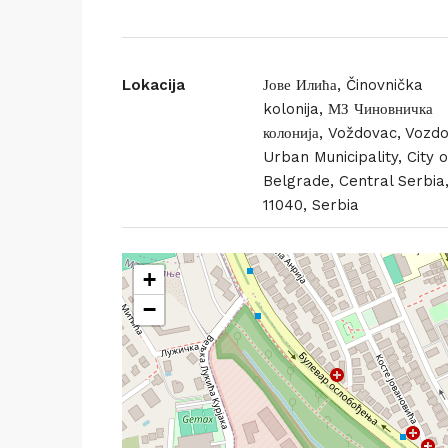
Lokacija
Јове Илића, Činovnička
kolonija, МЗ Чиновничка
колонија, Voždovac, Vozd
Urban Municipality, City o
Belgrade, Central Serbia
11040, Serbia
+
−