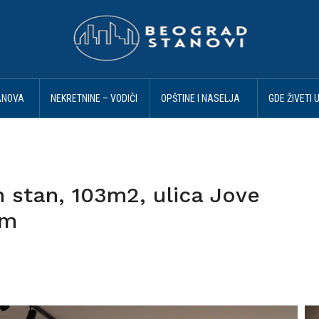
ANOVA
NEKRETNINE – VODIČI
OPŠTINE I NASELJA
GDE ŽIVETI 
I SAVETI
BEOGRAD
BEOGRADU
 stan, 103m2, ulica Jove
om