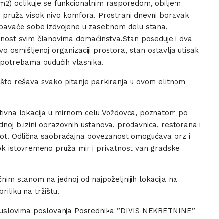
m2) odlikuje se funkcionalnim rasporedom, obiljem
ji pruža visok nivo komfora. Prostrani dnevni boravak
spavaće sobe izdvojene u zasebnom delu stana,
nost svim članovima domaćinstva.Stan poseduje i dva
vo osmišljenoj organizaciji prostora, stan ostavlja utisak
m potrebama budućih vlasnika.
 što rešava svako pitanje parkiranja u ovom elitnom
ktivna lokacija u mirnom delu Voždovca, poznatom po
oj blizini obrazovnih ustanova, prodavnica, restorana i
vot. Odlična saobraćajna povezanost omogućava brz i
ok istovremeno pruža mir i privatnost van gradske
im stanom na jednoj od najpoželjnijih lokacija na
iliku na tržištu.
m uslovima poslovanja Posrednika ”DIVIS NEKRETNINE”