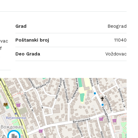
Grad
Beograd
Poštanski broj
11040
ovac
f
Deo Grada
Voždovac
,