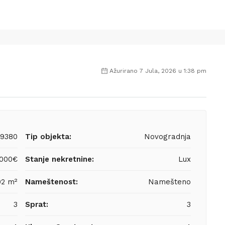
Ažurirano 7 Jula, 2026 u 1:38 pm
9380
Tip objekta:
Novogradnja
,000€
Stanje nekretnine:
Lux
02 m²
Nameštenost:
Namešteno
3
Sprat:
3