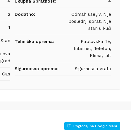
4
Ukupna Spratnost:
4
2
Dodatno:
Odmah useljiv, Nije
poslednji sprat, Nije
1
stan u kući
Stan
Tehnička oprema:
Kablovska TV,
Internet, Telefon,
anova
Klima, Lift
grad
Sigurnosna oprema:
Sigurnosna vrata
Gas
Pogledaj na Google Mapi