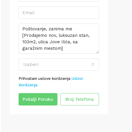
Izaberi
Prihvatam uslove korišćenja
Uslovi
Korišćenja
Pošalji Poruku
Broj Telefona