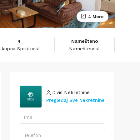
4 More
4
Namešteno
Ukupna Spratnost
Nameštenost
Divis Nekretnine
Pregledaj Sve Nekretnine