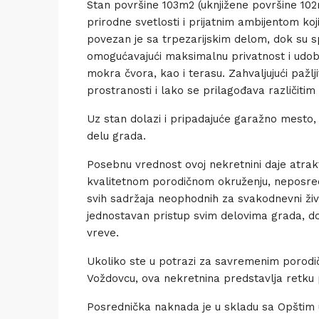
Stan površine 103m2 (uknjižene površine 102
prirodne svetlosti i prijatnim ambijentom ko
povezan je sa trpezarijskim delom, dok su 
omogućavajući maksimalnu privatnost i udob
mokra čvora, kao i terasu. Zahvaljujući pažlji
prostranosti i lako se prilagođava različiti
Uz stan dolazi i pripadajuće garažno mesto,
delu grada.
Posebnu vrednost ovoj nekretnini daje atra
kvalitetnom porodičnom okruženju, neposredn
svih sadržaja neophodnih za svakodnevni ži
jednostavan pristup svim delovima grada, d
vreve.
Ukoliko ste u potrazi za savremenim porodičn
Voždovcu, ova nekretnina predstavlja retku pr
Posrednička naknada je u skladu sa Opšti