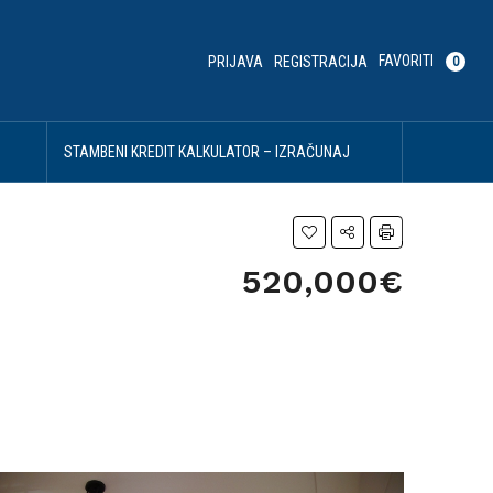
FAVORITI
PRIJAVA
REGISTRACIJA
0
U
STAMBENI KREDIT KALKULATOR – IZRAČUNAJ
SVOJU MESEČNU RATU
520,000€