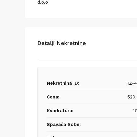
d.o.o
Detalji Nekretnine
Nekretnina ID:
HZ-4
Cena:
520
Kvadratura:
1
Spavaća Sobe: