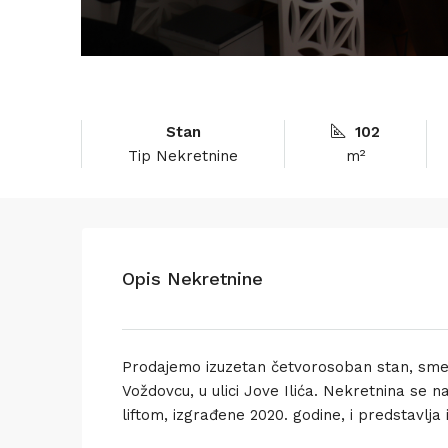
Stan
102
Tip Nekretnine
m²
Opis Nekretnine
Prodajemo izuzetan četvorosoban stan, smešte
Voždovcu, u ulici Jove Ilića. Nekretnina s
liftom, izgrađene 2020. godine, i predstavlja 