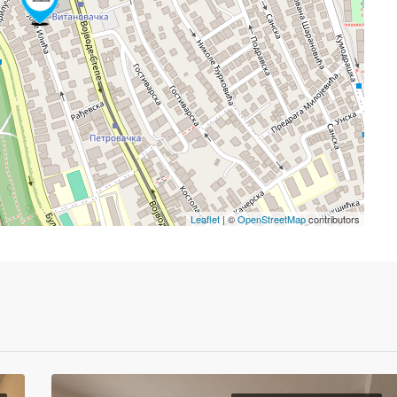
Leaflet
| ©
OpenStreetMap
contributors