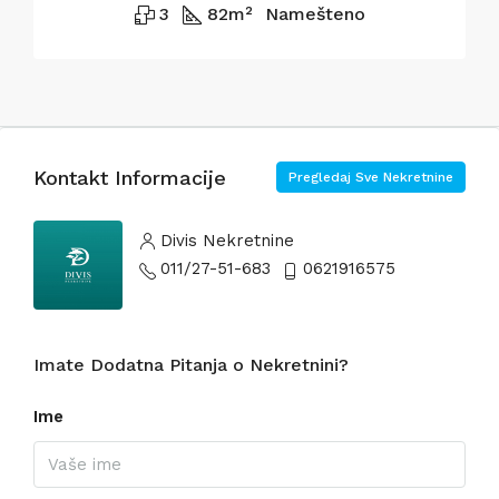
3
82
m²
Namešteno
Kontakt Informacije
Pregledaj Sve Nekretnine
Divis Nekretnine
011/27-51-683
0621916575
Imate Dodatna Pitanja o Nekretnini?
Ime