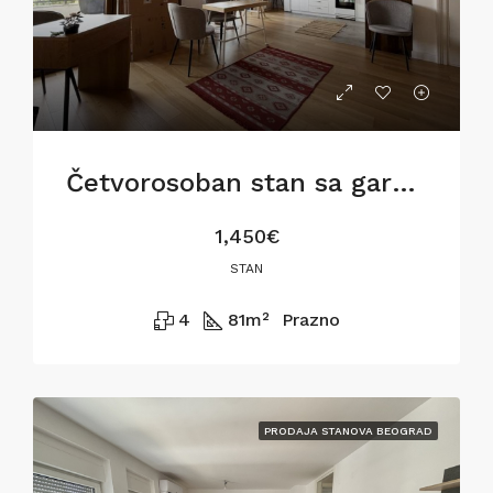
Četvorosoban stan sa garažom na Dorćolu
1,450€
STAN
4
81
m²
Prazno
PRODAJA STANOVA BEOGRAD