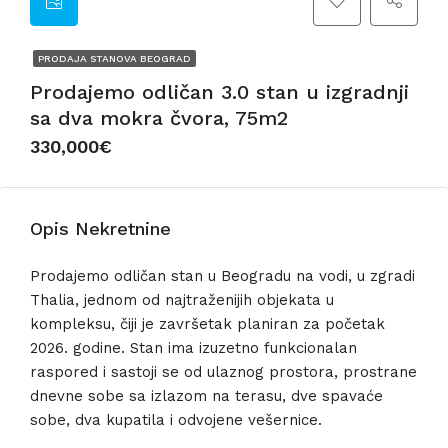
PRODAJA STANOVA BEOGRAD
Prodajemo odličan 3.0 stan u izgradnji
sa dva mokra čvora, 75m2
330,000€
Opis Nekretnine
Prodajemo odličan stan u Beogradu na vodi, u zgradi
Thalia, jednom od najtraženijih objekata u
kompleksu, čiji je završetak planiran za početak
2026. godine. Stan ima izuzetno funkcionalan
raspored i sastoji se od ulaznog prostora, prostrane
dnevne sobe sa izlazom na terasu, dve spavaće
sobe, dva kupatila i odvojene vešernice.