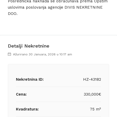
Posrednička naknada se obračunava prema Opštim
uslovima poslovanja agencije DIVIS NEKRETNINE
DOO.
Detalji Nekretnine
Ažurirano 30 Januara, 2026 u 10:17 am
Nekretnina ID:
HZ-43182
Cena:
330,000€
Kvadratura:
75 m²