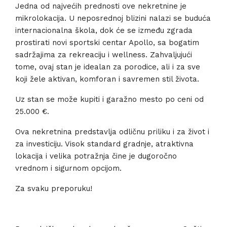
Jedna od najvećih prednosti ove nekretnine je
mikrolokacija. U neposrednoj blizini nalazi se buduća
internacionalna škola, dok će se između zgrada
prostirati novi sportski centar Apollo, sa bogatim
sadržajima za rekreaciju i wellness. Zahvaljujući
tome, ovaj stan je idealan za porodice, ali i za sve
koji žele aktivan, komforan i savremen stil života.
Uz stan se može kupiti i garažno mesto po ceni od
25.000 €.
Ova nekretnina predstavlja odličnu priliku i za život i
za investiciju. Visok standard gradnje, atraktivna
lokacija i velika potražnja čine je dugoročno
vrednom i sigurnom opcijom.
Za svaku preporuku!