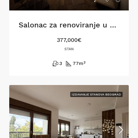
Salonac za renoviranje u Siminoj ulici
377,000€
STAN
3
77
m²
IZDAVANJE STANOVA BEOGRAD