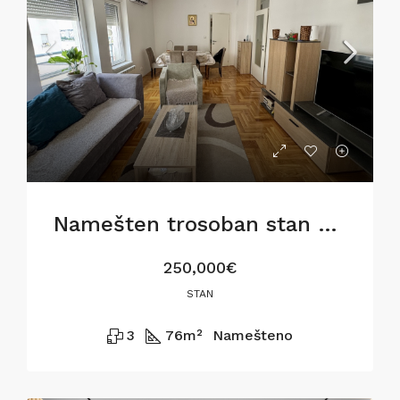
Namešten trosoban stan na Voždovcu
250,000€
STAN
3
76
m²
Namešteno