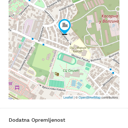
Leaflet
| ©
OpenStreetMap
contributors
Dodatna Opremljenost