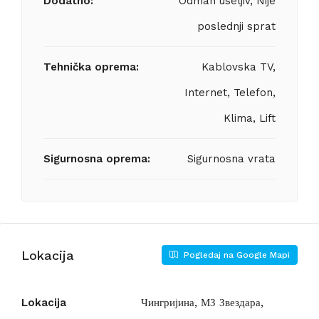
Dodatno:
Odmah useljiv, Nije
poslednji sprat
Tehnička oprema:
Kablovska TV,
Internet, Telefon,
Klima, Lift
Sigurnosna oprema:
Sigurnosna vrata
Lokacija
Pogledaj na Google Mapi
Lokacija
Чингријина, МЗ Звездара,