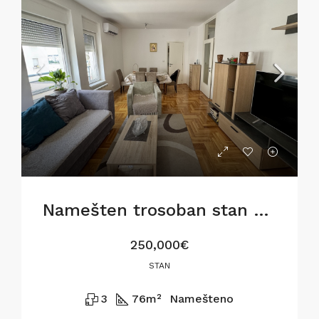
Namešten trosoban stan u Gostivarskoj ulici,76m2
250,000€
STAN
3
76
m²
Namešteno