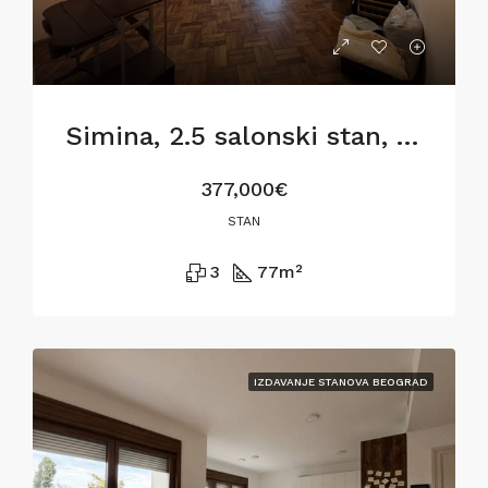
Simina, 2.5 salonski stan, 77m2, za renoviranje
377,000€
STAN
3
77
m²
IZDAVANJE STANOVA BEOGRAD