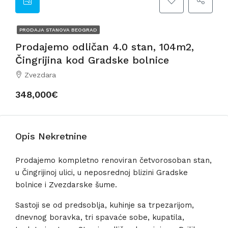
PRODAJA STANOVA BEOGRAD
Prodajemo odličan 4.0 stan, 104m2,
Čingrijina kod Gradske bolnice
Zvezdara
348,000€
Opis Nekretnine
Prodajemo kompletno renoviran četvorosoban stan,
u Čingrijinoj ulici, u neposrednoj blizini Gradske
bolnice i Zvezdarske šume.
Sastoji se od predsoblja, kuhinje sa trpezarijom,
dnevnog boravka, tri spavaće sobe, kupatila,