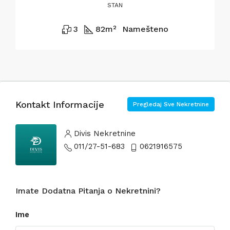
STAN
3
82
m²
Namešteno
Kontakt Informacije
Pregledaj Sve Nekretnine
Divis Nekretnine
011/27-51-683
0621916575
Imate Dodatna Pitanja o Nekretnini?
Ime