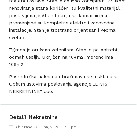
toaleta i ostave. Stan je odlično koncipiran. Prilikom
renoviranja stana korišćeni su kvalitetni materijali,
postavljena je ALU stolarija sa komarnicima,
promenjene su kompletne elektro i vodovodne
instalacije. Stan je trostrano orijentisan i veoma
svetao.
Zgrada je oružena zelenilom. Stan je po potrebi
odmah useljiv. Uknjižen na 104m2, mereno ima
109m2.
Posrednička naknada obračunava se u skladu sa
Opštim uslovima poslovanja agencije „DIVIS
NEKRETNINE“ doo.
Detalji Nekretnine
Ažurirano 26 Juna, 2026 u 1:10 pm