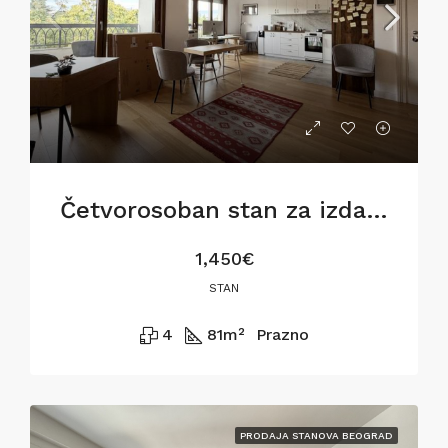
Četvorosoban stan za izdavanje na Dorćolu, 81m2
1,450€
STAN
4
81
m²
Prazno
PRODAJA STANOVA BEOGRAD