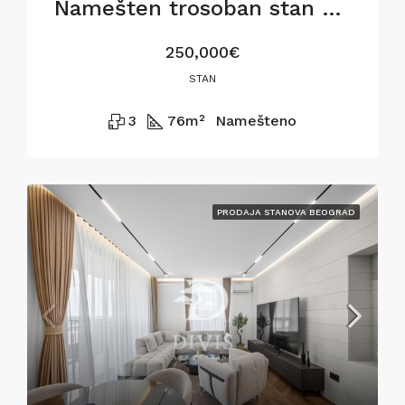
Namešten trosoban stan na Voždovcu
250,000€
STAN
3
76
m²
Namešteno
PRODAJA STANOVA BEOGRAD