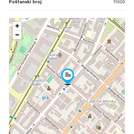
Poštanski broj
11000
+
−