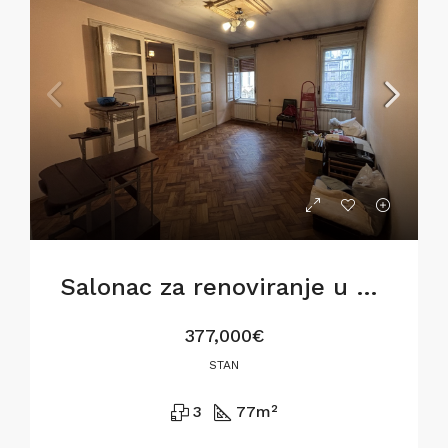
Salonac za renoviranje u Siminoj ulici
377,000€
STAN
3
77
m²