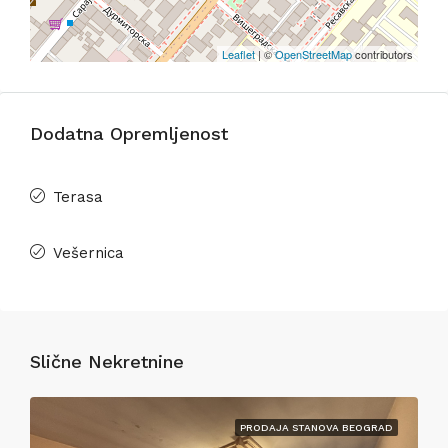
Leaflet
| ©
OpenStreetMap
contributors
Dodatna Opremljenost
Terasa
Vešernica
Slične Nekretnine
PRODAJA STANOVA BEOGRAD