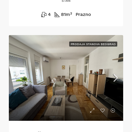
STAN
4
81
m²
Prazno
PRODAJA STANOVA BEOGRAD