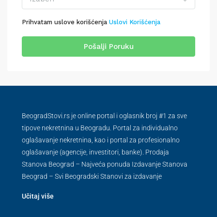
Prihvatam uslove korišćenja
Uslovi Korišćenja
Pošalji Poruku
BeogradStovi.rs je online portal i oglasnik broj #1 za sve
tipove nekretnina u Beogradu. Portal za individualno
oglašavanje nekretnina, kao i portal za profesionalno
oglašavanje (agencije, investitori, banke). Prodaja
Stanova Beograd – Najveća ponuda Izdavanje Stanova
Beograd – Svi Beogradski Stanovi za izdavanje
Učitaj više