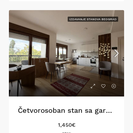
IZDAVANJE STANOVA BEOGRAD
Četvorosoban stan sa garažom na Dorćolu
1,450€