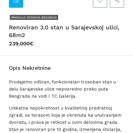
PRODAJA STANOVA BEOGRAD
Renoviran 3.0 stan u Sarajevskoj ulici,
68m2
239,000€
Opis Nekretnine
Prodajemo odlican, funkcionalan trosoban stan u
delu Sarajevske ulice neposredno preko puta
Beograda na vodi I TC Galerija.
Unikatna nepokretnost u kvalitetnoj predratnoj
zgradi, sa terasom koja je okrenuta ka unutrasnjem
dvoristu, i prava je retkost u ovim delovima grada.
Stan je renoviran pre 10 godina, izmenjena stolarija,