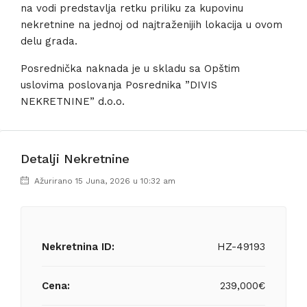
na vodi predstavlja retku priliku za kupovinu
nekretnine na jednoj od najtraženijih lokacija u ovom
delu grada.
Posrednička naknada je u skladu sa Opštim
uslovima poslovanja Posrednika ”DIVIS
NEKRETNINE” d.o.o.
Detalji Nekretnine
Ažurirano 15 Juna, 2026 u 10:32 am
Nekretnina ID:
HZ-49193
Cena:
239,000€