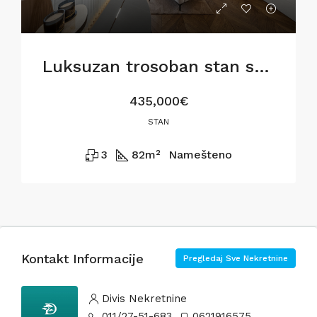
Luksuzan trosoban stan sa pogledom na Savu
435,000€
STAN
3
82
m²
Namešteno
Kontakt Informacije
Pregledaj Sve Nekretnine
Divis Nekretnine
011/27-51-683
0621916575