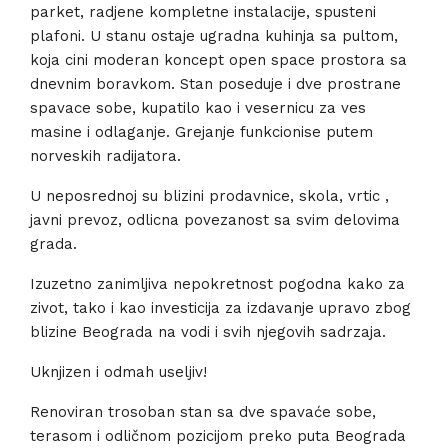
parket, radjene kompletne instalacije, spusteni
plafoni. U stanu ostaje ugradna kuhinja sa pultom,
koja cini moderan koncept open space prostora sa
dnevnim boravkom. Stan poseduje i dve prostrane
spavace sobe, kupatilo kao i vesernicu za ves
masine i odlaganje. Grejanje funkcionise putem
norveskih radijatora.
U neposrednoj su blizini prodavnice, skola, vrtic ,
javni prevoz, odlicna povezanost sa svim delovima
grada.
Izuzetno zanimljiva nepokretnost pogodna kako za
zivot, tako i kao investicija za izdavanje upravo zbog
blizine Beograda na vodi i svih njegovih sadrzaja.
Uknjizen i odmah useljiv!
Renoviran trosoban stan sa dve spavaće sobe,
terasom i odličnom pozicijom preko puta Beograda