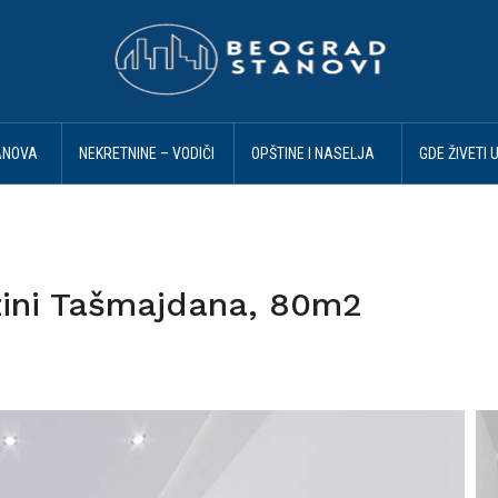
ANOVA
NEKRETNINE – VODIČI
OPŠTINE I NASELJA
GDE ŽIVETI 
I SAVETI
BEOGRAD
BEOGRADU
izini Tašmajdana, 80m2