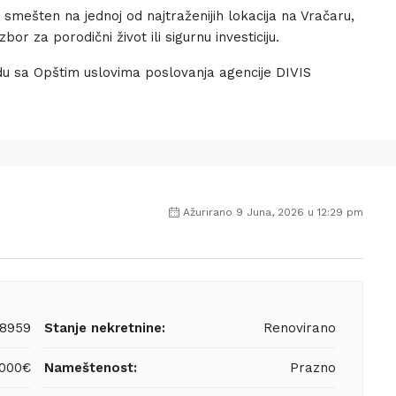
 smešten na jednoj od najtraženijih lokacija na Vračaru,
or za porodični život ili sigurnu investiciju.
u sa Opštim uslovima poslovanja agencije DIVIS
Ažurirano 9 Juna, 2026 u 12:29 pm
8959
Stanje nekretnine:
Renovirano
,000€
Nameštenost:
Prazno