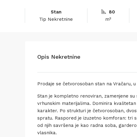
Stan
80
Tip Nekretnine
m²
Opis Nekretnine
Prodaje se četvorosoban stan na Vračaru, u
Stan je kompletno renoviran, zamenjene su s
vrhunskim materijalima. Dominira kvalitetan h
karakter. Po strukturi je četvorosoban, dvos
spratu. Raspored je izuzetno komforan: tri
od njih savršena je kao radna soba, gardero
vlasnika.