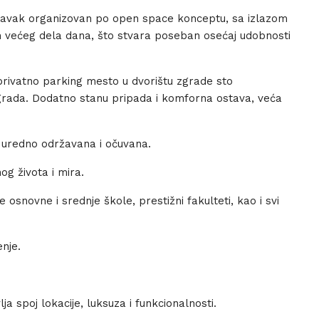
oravak organizovan po open space konceptu, sa izlazom
 većeg dela dana, što stvara poseban osećaj udobnosti
 privatno parking mesto u dvorištu zgrade sto
u grada. Dodatno stanu pripada i komforna ostava, veća
, uredno održavana i očuvana.
g života i mira.
e osnovne i srednje škole, prestižni fakulteti, kao i svi
nje.
a spoj lokacije, luksuza i funkcionalnosti.