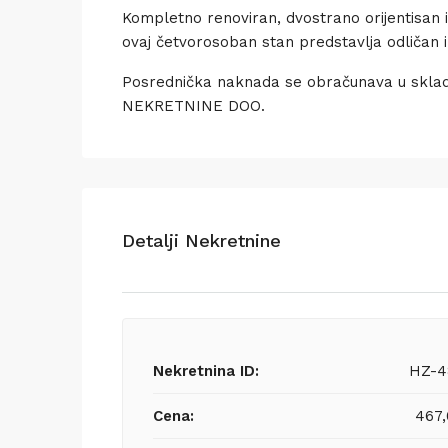
Kompletno renoviran, dvostrano orijentisan i
ovaj četvorosoban stan predstavlja odličan izb
Posrednička naknada se obračunava u sklad
NEKRETNINE DOO.
Detalji Nekretnine
Nekretnina ID:
HZ-4
Cena:
467