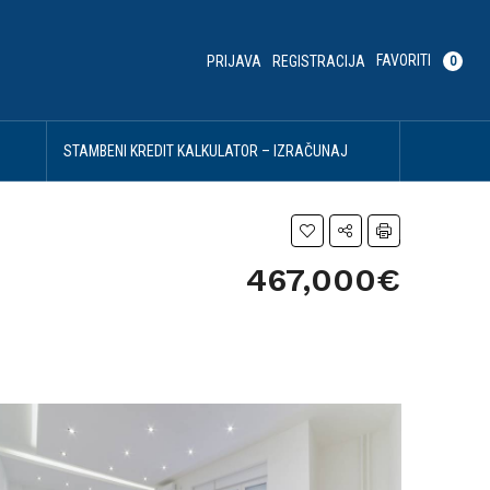
FAVORITI
PRIJAVA
REGISTRACIJA
0
U
STAMBENI KREDIT KALKULATOR – IZRAČUNAJ
SVOJU MESEČNU RATU
467,000€