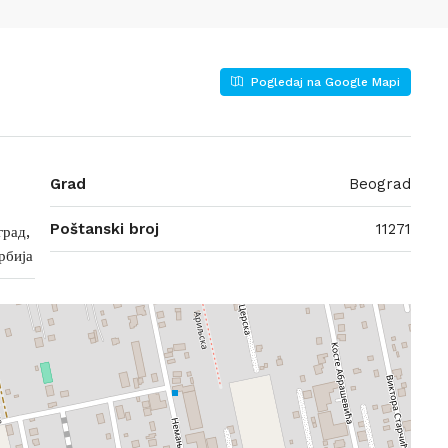
Pogledaj na Google Mapi
Grad
Beograd
Poštanski broj
11271
град,
рбија