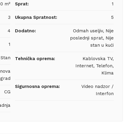
80 m²
Sprat:
1
3
Ukupna Spratnost:
5
4
Dodatno:
Odmah useljiv, Nije
poslednji sprat, Nije
1
stan u kući
Stan
Tehnička oprema:
Kablovska TV,
Internet, Telefon,
anova
Klima
grad
Sigurnosna oprema:
Video nadzor /
CG
Interfon
adnja