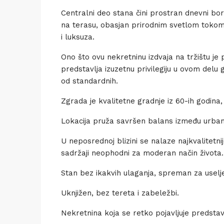
Centralni deo stana čini prostran dnevni b
na terasu, obasjan prirodnim svetlom tokom
i luksuza.
Ono što ovu nekretninu izdvaja na tržištu je
predstavlja izuzetnu privilegiju u ovom del
od standardnih.
Zgrada je kvalitetne gradnje iz 60-ih godina
Lokacija pruža savršen balans između urbano
U neposrednoj blizini se nalaze najkvalitetnij
sadržaji neophodni za moderan način života.
Stan bez ikakvih ulaganja, spreman za uselje
Uknjižen, bez tereta i zabeležbi.
Nekretnina koja se retko pojavljuje predstavlj