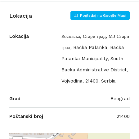
Lokacija
Pogledaj na Google Mapi
Lokacija
Косовска, Стари град, МЗ Стари
град, Bačka Palanka, Backa
Palanka Municipality, South
Backa Administrative District,
Vojvodina, 21400, Serbia
Grad
Beograd
Poštanski broj
21400