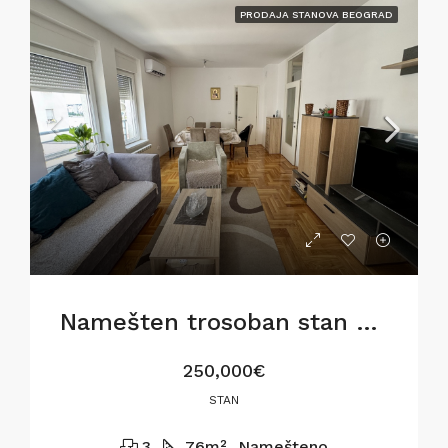
PRODAJA STANOVA BEOGRAD
Namešten trosoban stan u Gostivarskoj ulici,76m2
250,000€
STAN
3
76
m²
Namešteno