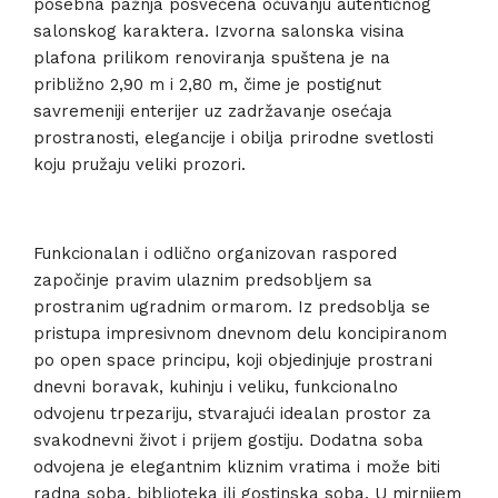
posebna pažnja posvećena očuvanju autentičnog
salonskog karaktera. Izvorna salonska visina
plafona prilikom renoviranja spuštena je na
približno 2,90 m i 2,80 m, čime je postignut
savremeniji enterijer uz zadržavanje osećaja
prostranosti, elegancije i obilja prirodne svetlosti
koju pružaju veliki prozori.
Funkcionalan i odlično organizovan raspored
započinje pravim ulaznim predsobljem sa
prostranim ugradnim ormarom. Iz predsoblja se
pristupa impresivnom dnevnom delu koncipiranom
po open space principu, koji objedinjuje prostrani
dnevni boravak, kuhinju i veliku, funkcionalno
odvojenu trpezariju, stvarajući idealan prostor za
svakodnevni život i prijem gostiju. Dodatna soba
odvojena je elegantnim kliznim vratima i može biti
radna soba, biblioteka ili gostinska soba. U mirnijem