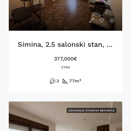
Simina, 2.5 salonski stan, 77m2, za renoviranje
377,000€
STAN
3
77
m²
IZDAVANJE STANOVA BEOGRAD