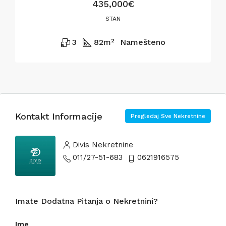
435,000€
STAN
3
82
m²
Namešteno
Kontakt Informacije
Pregledaj Sve Nekretnine
Divis Nekretnine
011/27-51-683
0621916575
Imate Dodatna Pitanja o Nekretnini?
Ime