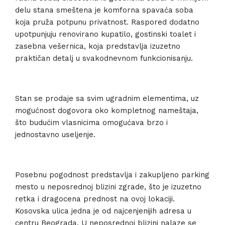
delu stana smeštena je komforna spavaća soba
koja pruža potpunu privatnost. Raspored dodatno
upotpunjuju renovirano kupatilo, gostinski toalet i
zasebna vešernica, koja predstavlja izuzetno
praktičan detalj u svakodnevnom funkcionisanju.
Stan se prodaje sa svim ugradnim elementima, uz
mogućnost dogovora oko kompletnog nameštaja,
što budućim vlasnicima omogućava brzo i
jednostavno useljenje.
Posebnu pogodnost predstavlja i zakupljeno parking
mesto u neposrednoj blizini zgrade, što je izuzetno
retka i dragocena prednost na ovoj lokaciji.
Kosovska ulica jedna je od najcenjenijih adresa u
centru Beograda. U neposrednoj blizini nalaze se