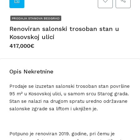
PRODAJA STANOVA BEOGRAD
Renoviran salonski trosoban stan u
Kosovskoj ulici
417,000€
Opis Nekretnine
Prodaje se izuzetan salonski trosoban stan površine
95 m² u Kosovskoj ulici, u samom srcu Starog grada.
Stan se nalazi na drugom spratu uredno održavane
salonske zgrade sa liftom i uknjižen je.
Potpuno je renoviran 2019. godine, pri čemu je