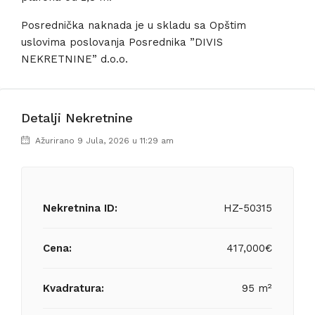
Posrednička naknada je u skladu sa Opštim
uslovima poslovanja Posrednika ”DIVIS
NEKRETNINE” d.o.o.
Detalji Nekretnine
Ažurirano 9 Jula, 2026 u 11:29 am
Nekretnina ID:
HZ-50315
Cena:
417,000€
Kvadratura:
95 m²