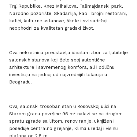
Trg Republike, Knez Mihailova, Tašmajdanski park,
Narodno pozorište, Skadarlija, kao i brojni restorani,
kafići, kulturne ustanove, škole i svi sadržaji
neophodni za kvalitetan gradski život.
Ova nekretnina predstavlja idealan izbor za ljubitelje
salonskih stanova koji žele spoj autentične
arhitekture i savremenog komfora, ali i odličnu
investiciju na jednoj od najvrednijih lokacija u
Beogradu.
Ovaj salonski trosoban stan u Kosovskoj ulici na
Starom gradu površine 95 m² nalazi se na drugom
spratu zgrade sa liftom, renoviran je, uknjižen i
poseduje centralno grejanje, klima uređaj i visinu
plafona od 2,8 m.