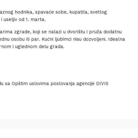
laznog hodnika, spavaće sobe, kupatila, svetlog
 useljiv od 1. marta.
ima zgrade, koji se nalazi u dvorištu i pruža dodatnu
dnu osobu ili par. Kućni ljubimci nisu dozvoljeni. Idealna
mirnom i uglednom delu grada.
u sa Opštim uslovima poslovanja agencije DIVIS