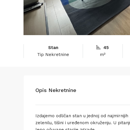
Stan
45
Tip Nekretnine
m²
Opis Nekretnine
Izdajemo odličan stan u jednoj od najmirnijih
zelenilu, tišini i uređenom okruženju. U pit
lepo očuvane starije zgrade.