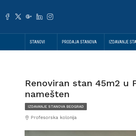
STANOVI
PRODAJA STANOVA
IZDAVANJE ST
BEOGRAD
BEOGRAD
BEOGRAD
Renoviran stan 45m2 u Pr
namešten
IZDAVANJE STANOVA BEOGRAD
Profesorska kolonija