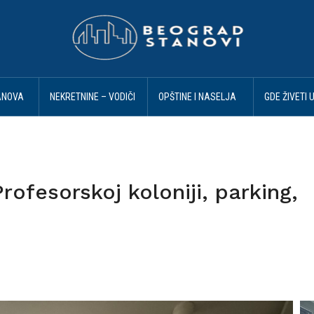
ANOVA
NEKRETNINE – VODIČI
OPŠTINE I NASELJA
GDE ŽIVETI 
I SAVETI
BEOGRAD
BEOGRADU
ofesorskoj koloniji, parking,