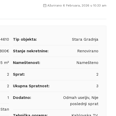
Ažurirano 6 Februara, 2026 u 10:33 am
4610
Tip objekta:
Stara Gradnja
800€
Stanje nekretnine:
Renovirano
5 m²
Nameštenost:
Namešteno
2
Sprat:
2
2
Ukupna Spratnost:
3
1
Dodatno:
Odmah useljiv, Nije
poslednji sprat
Stan
Tehnička oprema:
Kablovska TV,