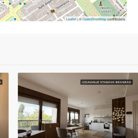
Leaflet
| ©
OpenStreetMap
contributors
D
IZDAVANJE STANOVA BEOGRAD