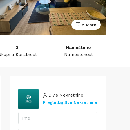
5 More
3
Namešteno
Ukupna Spratnost
Nameštenost
Divis Nekretnine
Pregledaj Sve Nekretnine