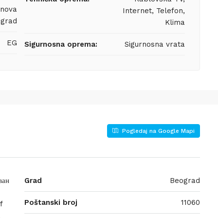
anova
Internet, Telefon,
grad
Klima
EG
Sigurnosna oprema:
Sigurnosna vrata
Pogledaj na Google Mapi
ван
Grad
Beograd
Poštanski broj
11060
f
,