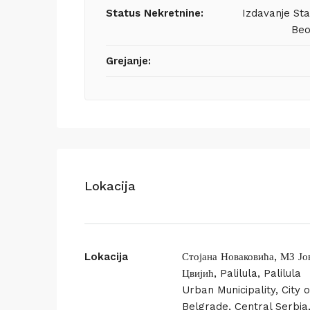
Status Nekretnine:
Izdavanje St
Beo
Grejanje:
Lokacija
Lokacija
Стојана Новаковића, МЗ Јо
Цвијић, Palilula, Palilula
Urban Municipality, City o
Belgrade, Central Serbia