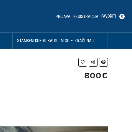
FAVORITI
PRIJAVA
REGISTRACIJA
0
U
STAMBENI KREDIT KALKULATOR – IZRAČUNAJ
SVOJU MESEČNU RATU
800€