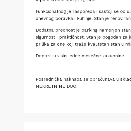
Funkcionalnog je rasporeda i sastoji se od u
dnevnog boravka i kuhinje. Stan je renoviran i
Dodatna prednost je parking namenjen stanar
sigurnost i praktičnost. Stan je pogodan za je
prilika za one koji traže kvalitetan stan u 
Depozit u visini jedne mesečne zakupnine.
Posrednička naknada se obračunava u sklad
NEKRETNINE DOO.