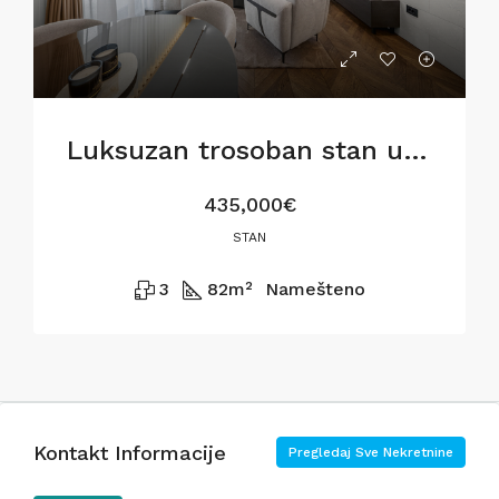
Luksuzan trosoban stan u BW Metropolitan,82m2
435,000€
STAN
3
82
m²
Namešteno
Kontakt Informacije
Pregledaj Sve Nekretnine