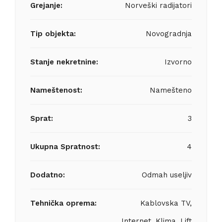
Grejanje:
Norveški radijatori
Tip objekta:
Novogradnja
Stanje nekretnine:
Izvorno
Nameštenost:
Namešteno
Sprat:
3
Ukupna Spratnost:
4
Dodatno:
Odmah useljiv
Tehnička oprema:
Kablovska TV,
Internet, Klima, Lift