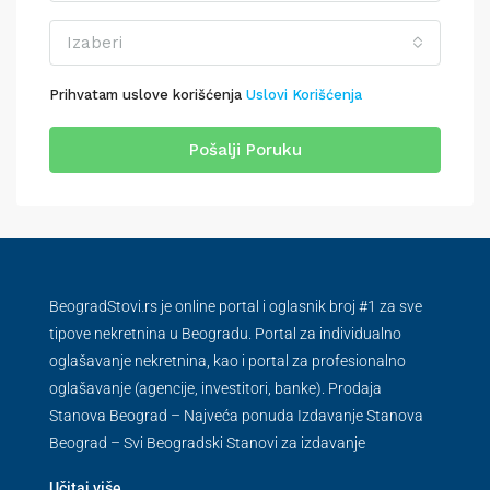
Izaberi
Prihvatam uslove korišćenja
Uslovi Korišćenja
Pošalji Poruku
BeogradStovi.rs je online portal i oglasnik broj #1 za sve
tipove nekretnina u Beogradu. Portal za individualno
oglašavanje nekretnina, kao i portal za profesionalno
oglašavanje (agencije, investitori, banke). Prodaja
Stanova Beograd – Najveća ponuda Izdavanje Stanova
Beograd – Svi Beogradski Stanovi za izdavanje
Učitaj više