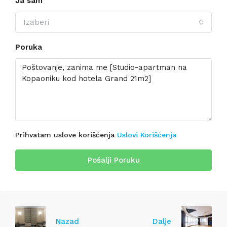
Ja sam
Izaberi
Poruka
Prihvatam uslove korišćenja
Uslovi Korišćenja
Pošalji Poruku
Nazad
Dalje