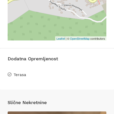
Leaflet
| ©
OpenStreetMap
contributors
Dodatna Opremljenost
Terasa
Slične Nekretnine