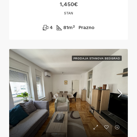
1,450€
STAN
4
81
m²
Prazno
PRODAJA STANOVA BEOGRAD