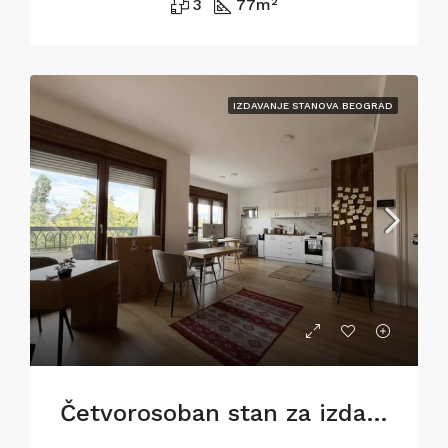
3
77
m²
IZDAVANJE STANOVA BEOGRAD
Četvorosoban stan za izdavanje na Dorćolu, 81m2