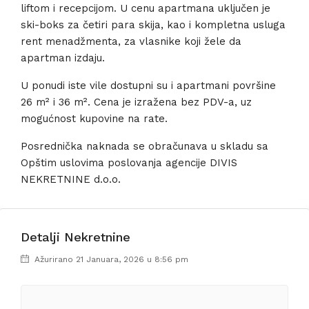
liftom i recepcijom. U cenu apartmana uključen je
ski-boks za četiri para skija, kao i kompletna usluga
rent menadžmenta, za vlasnike koji žele da
apartman izdaju.
U ponudi iste vile dostupni su i apartmani površine
26 m² i 36 m². Cena je izražena bez PDV-a, uz
mogućnost kupovine na rate.
Posrednička naknada se obračunava u skladu sa
Opštim uslovima poslovanja agencije DIVIS
NEKRETNINE d.o.o.
Detalji Nekretnine
Ažurirano 21 Januara, 2026 u 8:56 pm