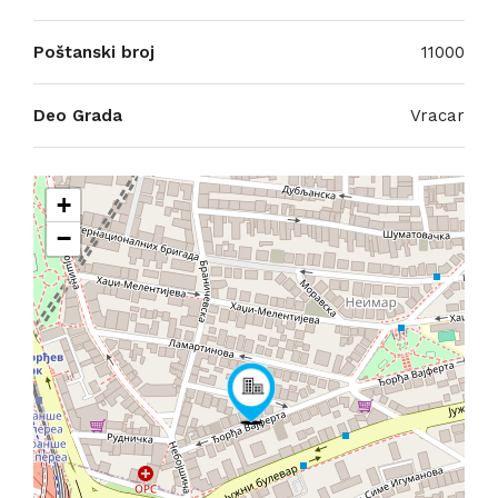
Poštanski broj
11000
Deo Grada
Vracar
+
−