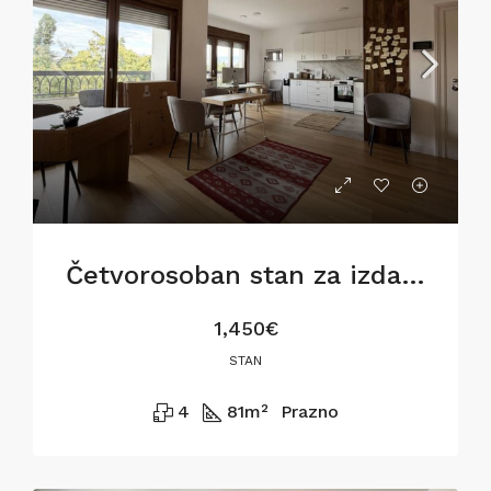
Četvorosoban stan za izdavanje na Dorćolu, 81m2
1,450€
STAN
4
81
m²
Prazno