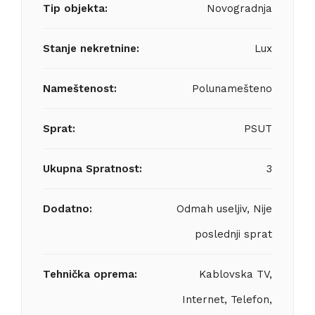
Tip objekta:
Novogradnja
Stanje nekretnine:
Lux
Nameštenost:
Polunamešteno
Sprat:
PSUT
Ukupna Spratnost:
3
Dodatno:
Odmah useljiv, Nije
poslednji sprat
Tehnička oprema:
Kablovska TV,
Internet, Telefon,