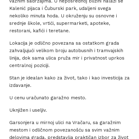
važnim sadržajima. U neposrednoj blizini nalazi se
Kalenić pijaca i Čuburski park, udaljeni svega
nekoliko minuta hoda. U okruženju su osnovne i
srednje škole, vrtići, supermarketi, apoteke,
restorani, kafići i teretane.
Lokacija je odlično povezana sa ostatkom grada
zahvaljujući velikom broju autobusnih i tramvajskih
linija, dok sama ulica pruža mir i privatnost uprkos
centralnoj poziciji.
Stan je idealan kako za život, tako i kao investicija za
izdavanje.
U cenu uračunato garažno mesto.
Uknjižen i useljiv.
Garsonjera u mirnoj ulici na Vračaru, sa garažnim
mestom i odličnom povezanošću sa svim važnim
delovima grada, predstavlja praktičan izbor za život