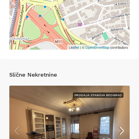
Leaflet
| ©
OpenStreetMap
contributors
Slične Nekretnine
PRODAJA STANOVA BEOGRAD