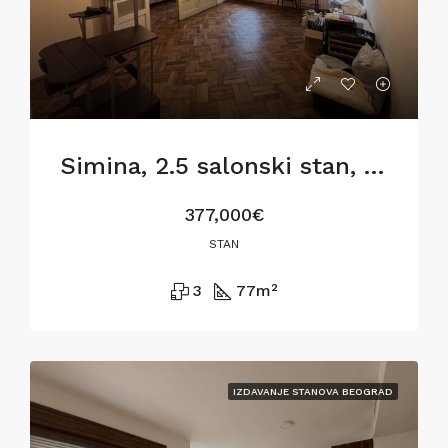
Simina, 2.5 salonski stan, 77m2, za renoviranje
377,000€
STAN
3
77
m²
IZDAVANJE STANOVA BEOGRAD