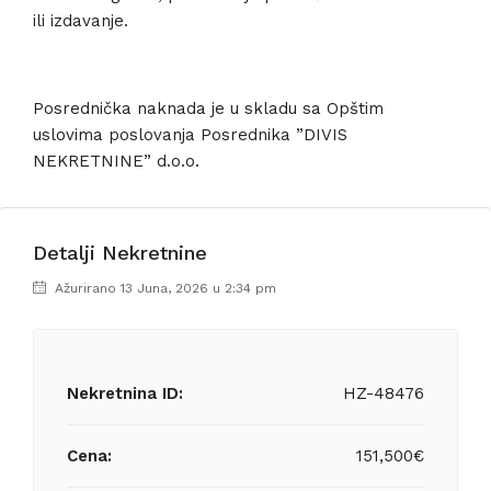
ili izdavanje.
Posrednička naknada je u skladu sa Opštim
uslovima poslovanja Posrednika ”DIVIS
NEKRETNINE” d.o.o.
Detalji Nekretnine
Ažurirano 13 Juna, 2026 u 2:34 pm
Nekretnina ID:
HZ-48476
Cena:
151,500€