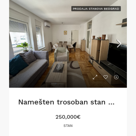
PRODAJA STANOVA BEOGRAD
Namešten trosoban stan u Gostivarskoj ulici,76m2
250,000€
STAN