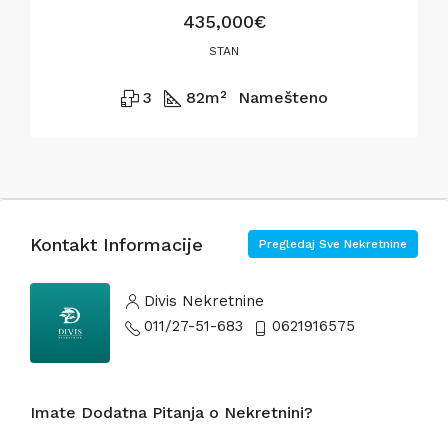
435,000€
STAN
3
82
m²
Namešteno
Kontakt Informacije
Pregledaj Sve Nekretnine
Divis Nekretnine
011/27-51-683
0621916575
Imate Dodatna Pitanja o Nekretnini?