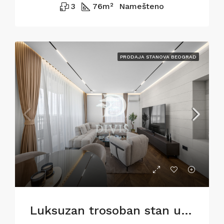
3
76
m²
Namešteno
PRODAJA STANOVA BEOGRAD
Luksuzan trosoban stan u BW Metropolitan,82m2