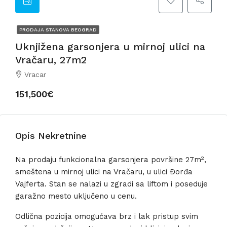
PRODAJA STANOVA BEOGRAD
Uknjižena garsonjera u mirnoj ulici na
Vračaru, 27m2
Vracar
151,500€
Opis Nekretnine
Na prodaju funkcionalna garsonjera površine 27m²,
smeštena u mirnoj ulici na Vračaru, u ulici Đorđa
Vajferta. Stan se nalazi u zgradi sa liftom i poseduje
garažno mesto uključeno u cenu.
Odlična pozicija omogućava brz i lak pristup svim