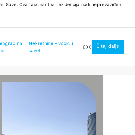
li Save. Ova fascinantna rezidencija nudi neprevaziđen
eograd na
Nekretnine - vodiči i
Čitaj dalje
,
0
odi
saveti