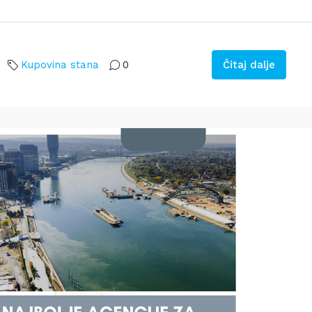
Kupovina stana
0
Čitaj dalje