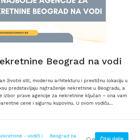
nekretnine Beograd na vodi
 životni stil, modernu arhitekturu i prestižnu lokaciju u
u predstavljaju najtraženije nekretnine u Beogradu, a
je izbor prave agencije za nekretnine ključan – ona vam
rentne cene i sigurnu kupovinu. U ovom vodiču...
ekretnine - vodiči i
Beograd na
Čitaj dalje
,
0