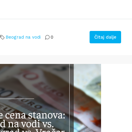
Beograd na vodi
0
Čitaj dalje