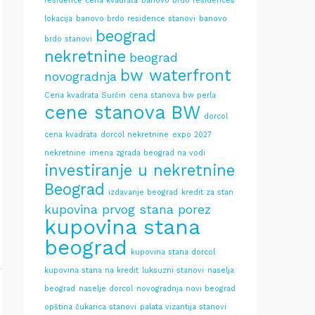
residence cena kvadrata
banovo brdo residences
lokacija
banovo brdo residence stanovi
banovo
beograd
brdo stanovi
nekretnine
beograd
bw waterfront
novogradnja
Cena kvadrata Surčin
cena stanova bw perla
cene stanova BW
dorcol
cena kvadrata
dorcol nekretnine
expo 2027
nekretnine
imena zgrada beograd na vodi
investiranje u nekretnine
Beograd
izdavanje beograd
kredit za stan
kupovina prvog stana porez
kupovina stana
beograd
kupovina stana dorcol
kupovina stana na kredit
luksuzni stanovi
naselja
beograd
naselje dorcol
novogradnja novi beograd
opština čukarica stanovi
palata vizantija stanovi