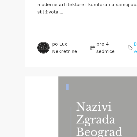
moderne arhitekture i komfora na samoj oba
stil života,...
po Lux
pre 4
B
Nekretnine
sedmice
v