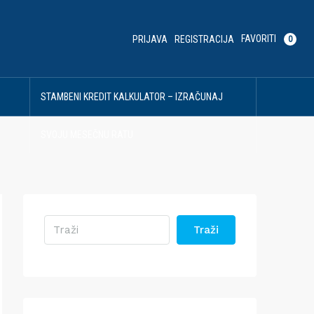
FAVORITI
PRIJAVA
REGISTRACIJA
0
U
STAMBENI KREDIT KALKULATOR – IZRAČUNAJ
SVOJU MESEČNU RATU
Traži