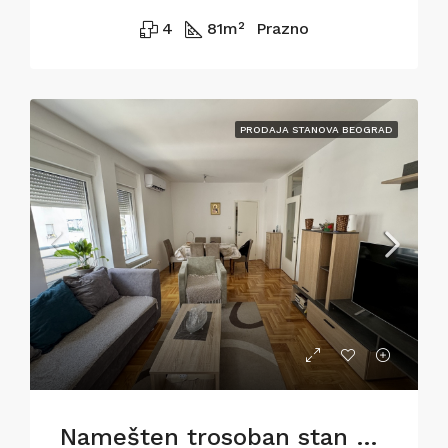
4
81
m²
Prazno
PRODAJA STANOVA BEOGRAD
Namešten trosoban stan na Voždovcu