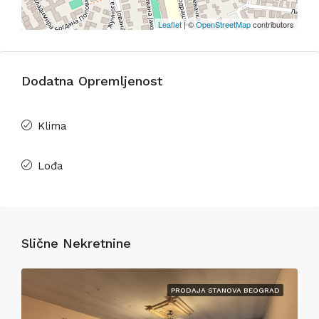
Leaflet
| ©
OpenStreetMap
contributors
Dodatna Opremljenost
Klima
Lođa
Slične Nekretnine
PRODAJA STANOVA BEOGRAD