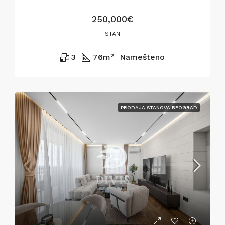
250,000€
STAN
3
76
m²
Namešteno
PRODAJA STANOVA BEOGRAD