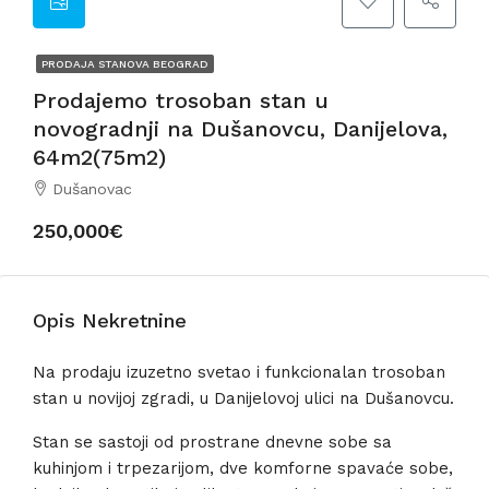
PRODAJA STANOVA BEOGRAD
Prodajemo trosoban stan u
novogradnji na Dušanovcu, Danijelova,
64m2(75m2)
Dušanovac
250,000€
Opis Nekretnine
Na prodaju izuzetno svetao i funkcionalan trosoban
stan u novijoj zgradi, u Danijelovoj ulici na Dušanovcu.
Stan se sastoji od prostrane dnevne sobe sa
kuhinjom i trpezarijom, dve komforne spavaće sobe,