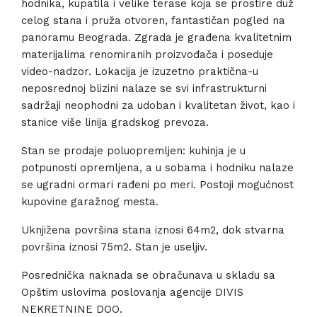
hodnika, kupatila i velike terase koja se prostire duž
celog stana i pruža otvoren, fantastičan pogled na
panoramu Beograda. Zgrada je građena kvalitetnim
materijalima renomiranih proizvođača i poseduje
video-nadzor. Lokacija je izuzetno praktična-u
neposrednoj blizini nalaze se svi infrastrukturni
sadržaji neophodni za udoban i kvalitetan život, kao i
stanice više linija gradskog prevoza.
Stan se prodaje poluopremljen: kuhinja je u
potpunosti opremljena, a u sobama i hodniku nalaze
se ugradni ormari rađeni po meri. Postoji mogućnost
kupovine garažnog mesta.
Uknjižena površina stana iznosi 64m2, dok stvarna
površina iznosi 75m2. Stan je useljiv.
Posrednička naknada se obračunava u skladu sa
Opštim uslovima poslovanja agencije DIVIS
NEKRETNINE DOO.