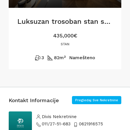
Luksuzan trosoban stan sa pogledom na Savu
435,000€
STAN
3
82
m²
Namešteno
Kontakt Informacije
Pregledaj Sve Nekretnine
Divis Nekretnine
011/27-51-683
0621916575