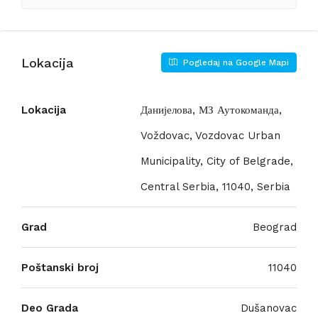
Lokacija
Pogledaj na Google Mapi
Lokacija
Данијелова, МЗ Аутокоманда,
Voždovac, Vozdovac Urban
Municipality, City of Belgrade,
Central Serbia, 11040, Serbia
Grad
Beograd
Poštanski broj
11040
Deo Grada
Dušanovac