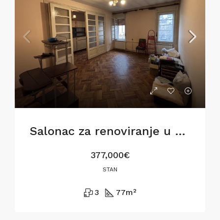
Salonac za renoviranje u Siminoj ulici
377,000€
STAN
3
77
m²