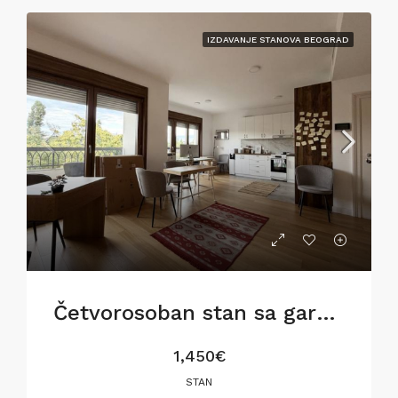
IZDAVANJE STANOVA BEOGRAD
Četvorosoban stan sa garažom na Dorćolu
1,450€
STAN