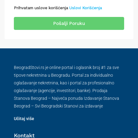
Prihvatam uslove korišćenja
Uslovi Korišćenja
Pošalji Poruku
BeogradStovi.rs je online portal i oglasnik broj #1 za sve
tipove nekretnina u Beogradu. Portal za individualno
oglašavanje nekretnina, kao i portal za profesionalno
oglašavanje (agencije, investitori, banke). Prodaja
Stanova Beograd – Najveća ponuda Izdavanje Stanova
Beograd – Svi Beogradski Stanovi za izdavanje
Učitaj više
Kontakt