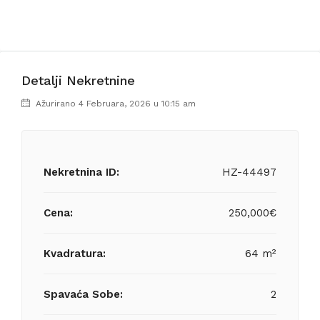
Detalji Nekretnine
Ažurirano 4 Februara, 2026 u 10:15 am
Nekretnina ID:
HZ-44497
Cena:
250,000€
Kvadratura:
64 m²
Spavaća Sobe:
2