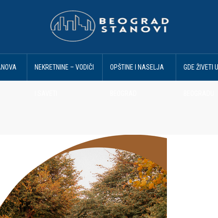
ANOVA
NEKRETNINE – VODIČI
OPŠTINE I NASELJA
GDE ŽIVETI 
I SAVETI
BEOGRAD
BEOGRADU