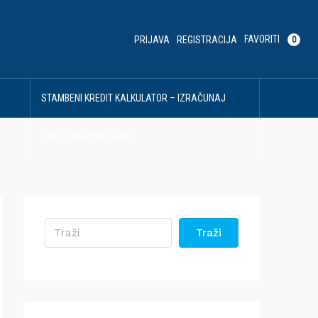
FAVORITI
PRIJAVA
REGISTRACIJA
0
U
STAMBENI KREDIT KALKULATOR – IZRAČUNAJ
SVOJU MESEČNU RATU
Traži