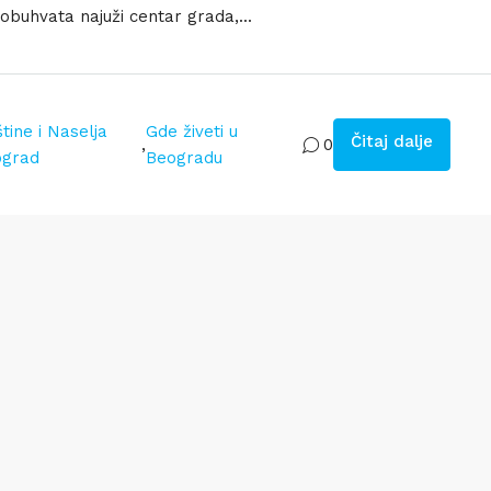
obuhvata najuži centar grada,...
tine i Naselja
Gde živeti u
Čitaj dalje
,
0
ograd
Beogradu