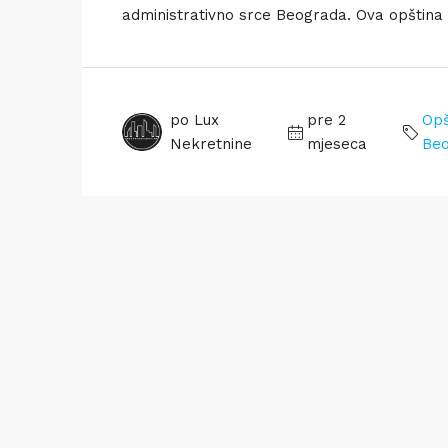
administrativno srce Beograda. Ova opština 
po Lux
pre 2
Opš
Nekretnine
mjeseca
Be