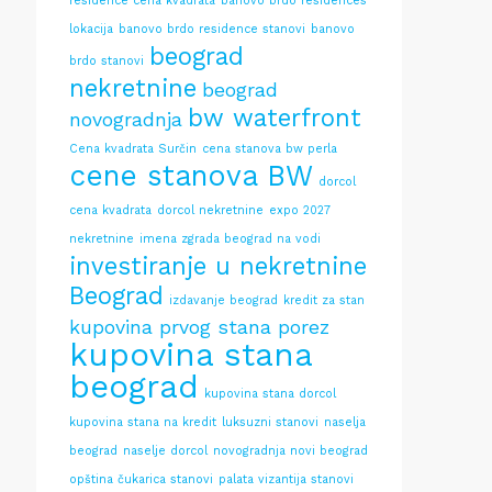
residence cena kvadrata
banovo brdo residences
lokacija
banovo brdo residence stanovi
banovo
beograd
brdo stanovi
nekretnine
beograd
bw waterfront
novogradnja
Cena kvadrata Surčin
cena stanova bw perla
cene stanova BW
dorcol
cena kvadrata
dorcol nekretnine
expo 2027
nekretnine
imena zgrada beograd na vodi
investiranje u nekretnine
Beograd
izdavanje beograd
kredit za stan
kupovina prvog stana porez
kupovina stana
beograd
kupovina stana dorcol
kupovina stana na kredit
luksuzni stanovi
naselja
beograd
naselje dorcol
novogradnja novi beograd
opština čukarica stanovi
palata vizantija stanovi